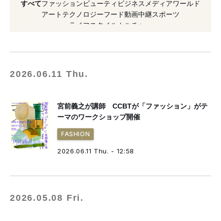
すべて
ファッション
ビューティ
ビジネス
メディア
ワールド
#2026年発表
#NFT
#デザイン
アート
テクノロジー
フード
動画
中継
スポーツ
ライフスタイル
カルチャー
#ファッション
#2025年開催
#渋谷
#スキンケア
#無料
2026.06.11 Thu.
宮前義之が講師 CCBTが「ファッション」がテ
ーマのワークショップ開催
FASHION
2026.06.11 Thu. - 12:58
2026.05.08 Fri.