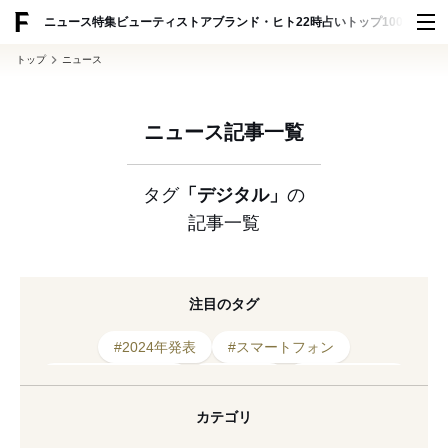
ADVERTISING
ニュース
特集
ビューティ
ストア
ブランド・ヒト
22時占い
トップ100
スナッ
トップ
ニュース
ニュース記事一覧
タグ
「デジタル」
の
記事一覧
注目のタグ
#2024年発表
#スマートフォン
#コラボレーション
#デジタル
#ショッピング
#AI
#ワークショップ
#バーチャル試着
カテゴリ
#テクノロジー
#試着
#バーチャル
#技術