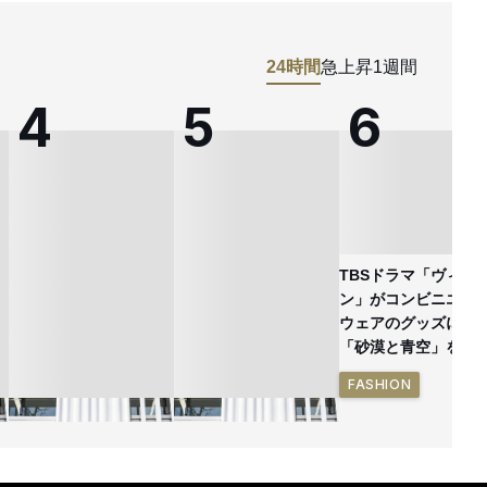
24時間
急上昇
1週間
TBSドラマ「ヴィヴ
ン」がコンビニエン
ウェアのグッズに
「砂漠と青空」を表
FASHION