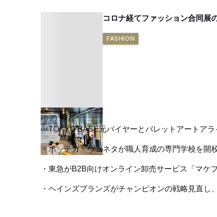
コロナ経てファッション合同展
FASHION
TOKYO BASE元バイヤーとパレットアート
ボッテガ・ヴェネタが職人育成の専門学校を開校
東急がB2B向けオンライン卸売サービス「マケ
ヘインズブランズがチャンピオンの戦略見直し