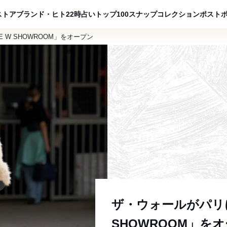
ADVERTISING
ストア
ブランド・ヒト
22時占い
トップ100
スナップ
コレクション
ポスト
 W SHOWROOM」をオープン
ザ・ウォールがパリに
SHOWROOM」を