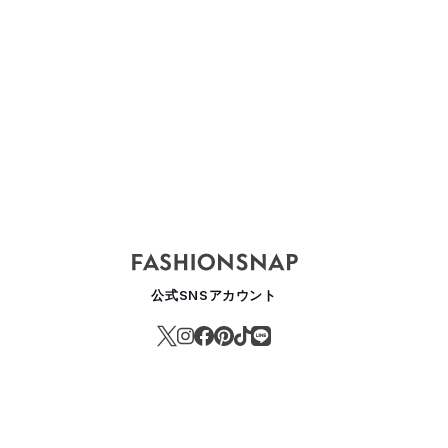
ブランド「ラルディーニ」が伊勢丹新宿でポップアップを開催、限定コ
ASHION
公式SNSアカウント