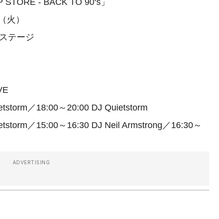
STORE - BACK TO 90‘s」
日（火）
・ステージ
VE
torm／18:00～20:00 DJ Quietstorm
torm／15:00～16:30 DJ Neil Armstrong／16:30～
ADVERTISING