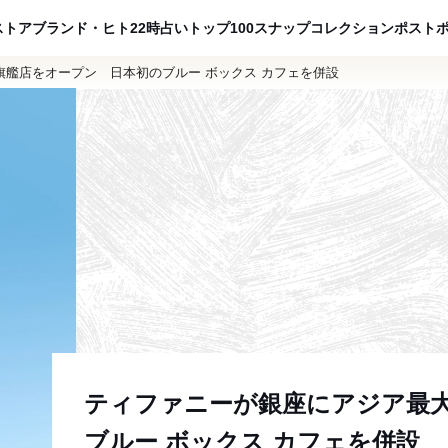
ADVERTISING
ストア
ブランド・ヒト
22時占い
トップ100
スナップ
コレクション
ポスト
艦店をオープン 日本初のブルー ボックス カフェを併設
ティファニーが銀座にアジア最
ブルー ボックス カフェを併設