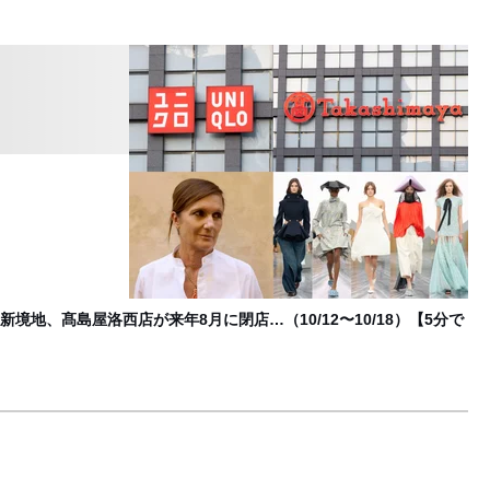
ユ
1
F
地、髙島屋洛西店が来年8月に閉店…（10/12〜10/18）【5分で