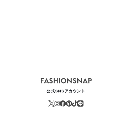
ニクロの国内売り上げが1兆円を突破、メルカリが悪質転売撲滅へ、NIG
0/11）【5分でわかる主要ニュース】
ASHION
公式SNSアカウント