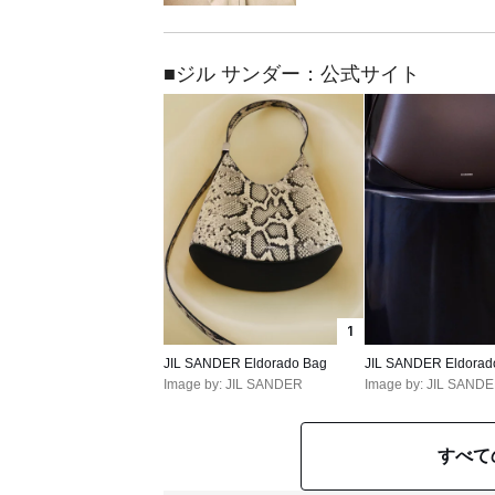
■ジル サンダー：公式サイト
1
JIL SANDER Eldorado Bag
JIL SANDER Eldorad
Image by: JIL SANDER
Image by: JIL SAND
すべて