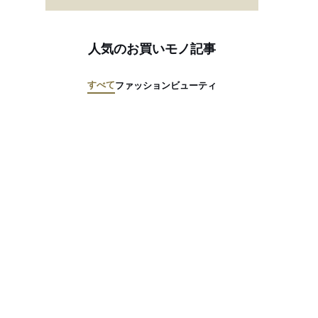
人気のお買いモノ記事
すべて
ファッション
ビューティ
リメッコ、新作ニットバッグのポップアップを開催 ウニッコ柄ショル