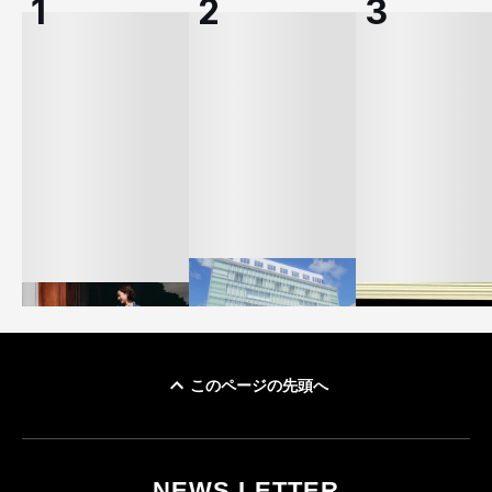
このページの先頭へ
「ユニクロ 京都」が11
ユニクロ × コントワ
月にオープン 国内5店
ゴールドウイン、2
ー・デ・コトニエ新
目のグローバル旗艦店
4〜6月期の営業利
作 コーデュロイジャ
82%減 ザ・ノー
NEWS LETTER
FASHION