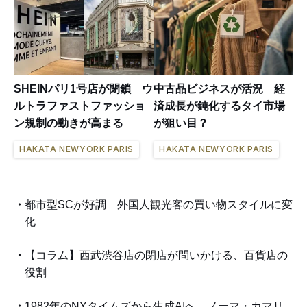
SHEINパリ1号店が閉鎖 ウ
中古品ビジネスが活況 経
ルトラファストファッショ
済成長が鈍化するタイ市場
ン規制の動きが高まる
が狙い目？
HAKATA NEWYORK PARIS
HAKATA NEWYORK PARIS
都市型SCが好調 外国人観光客の買い物スタイルに変
化
【コラム】西武渋谷店の閉店が問いかける、百貨店の
役割
1982年のNYタイムズから生成AIへ ノーマ・カマリ