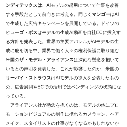
ンディテックスは
、AIモデルの起用について仕事を改善
する手段だとして前向きに考える。同じく
マンゴー
はAI
で生成した広告キャンペーンを展開している。ドイツの
ヒューゴ・ボス
はモデルの生成AI動画を自社ECに投入す
る方針を発表した。世界の主要アパレルがAIモデルの生
成に舵を切る中、業界で働く人々の権利保護に取り組む
米国の
ザ・モデル・アライアンス
は深刻な懸念を抱いて
いるとの声明を発表した。これが影響したのか、米国の
リーバイ・ストラウス
はAIモデルの導入を公表したもの
の、広告展開やECでの活用ではペンディングの状態にな
っている。
アライアンス社が懸念を抱くのは、モデルの他にプロ
モーションビジュアルの制作に携わるカメラマン、ヘア
メイク、スタイリストの仕事がなくなるかもしれないか