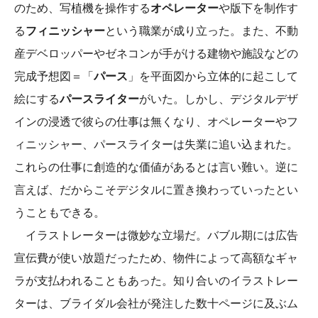
のため、写植機を操作する
オペレーター
や版下を制作す
る
フィニッシャー
という職業が成り立った。また、不動
産デベロッパーやゼネコンが手がける建物や施設などの
完成予想図＝「
パース
」を平面図から立体的に起こして
絵にする
パースライター
がいた。しかし、デジタルデザ
インの浸透で彼らの仕事は無くなり、オペレーターやフ
ィニッシャー、パースライターは失業に追い込まれた。
これらの仕事に創造的な価値があるとは言い難い。逆に
言えば、だからこそデジタルに置き換わっていったとい
うこともできる。
イラストレーターは微妙な立場だ。バブル期には広告
宣伝費が使い放題だったため、物件によって高額なギャ
ラが支払われることもあった。知り合いのイラストレー
ターは、ブライダル会社が発注した数十ページに及ぶム