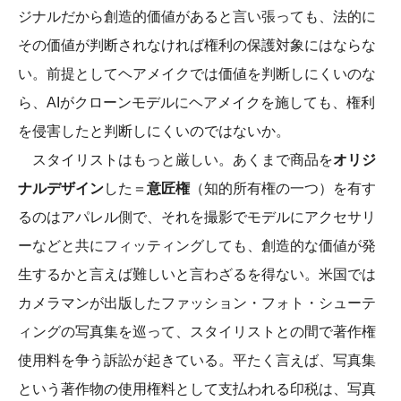
ジナルだから創造的価値があると言い張っても、法的に
その価値が判断されなければ権利の保護対象にはならな
い。前提としてヘアメイクでは価値を判断しにくいのな
ら、AIがクローンモデルにヘアメイクを施しても、権利
を侵害したと判断しにくいのではないか。
スタイリストはもっと厳しい。あくまで商品を
オリジ
ナルデザイン
した＝
意匠権
（知的所有権の一つ）を有す
るのはアパレル側で、それを撮影でモデルにアクセサリ
ーなどと共にフィッティングしても、創造的な価値が発
生するかと言えば難しいと言わざるを得ない。米国では
カメラマンが出版したファッション・フォト・シューテ
ィングの写真集を巡って、スタイリストとの間で著作権
使用料を争う訴訟が起きている。平たく言えば、写真集
という著作物の使用権料として支払われる印税は、写真