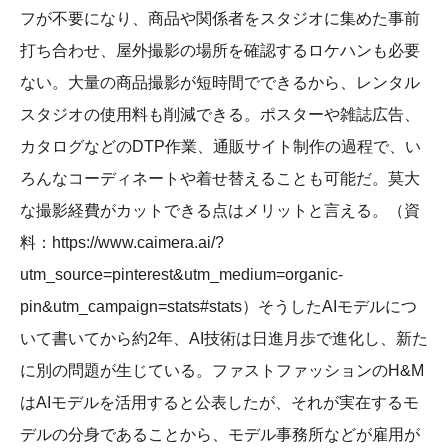
フが不要になり、商品や関係者をスタジオに集めた事前
打ち合わせ、屋外撮影の場所を確認するロケハンも必要
ない。大量の商品撮影が短時間でできるから、レンタル
スタジオの使用料も削減できる。ポスターや雑誌広告、
カタログなどのDTP作業、通販サイト制作の過程で、い
ろんなコーディネートや着せ替えることも可能だ。莫大
な撮影経費がカットできる点はメリットと言える。（資
料：https://www.caimera.ai/?
utm_source=pinterest&utm_medium=organic-
pin&utm_campaign=stats#stats）そうしたAIモデルにつ
いて書いてから約2年、AI技術は日進月歩で進化し、新た
に別の問題が生じている。ファストファッションのH&M
はAIモデルを活用すると公表したが、それが実在するモ
デルの分身であることから、モデル事務所などが雇用が