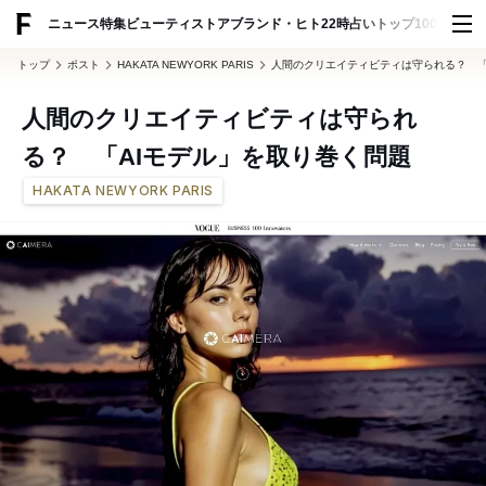
ADVERTISING
ニュース
特集
ビューティ
ストア
ブランド・ヒト
22時占い
トップ100
スナッ
トップ
ポスト
HAKATA NEWYORK PARIS
人間のクリエイティビティは守られる？ 「
人間のクリエイティビティは守られ
る？ 「AIモデル」を取り巻く問題
HAKATA NEWYORK PARIS