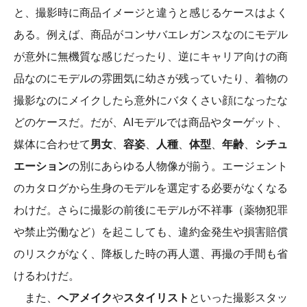
と、撮影時に商品イメージと違うと感じるケースはよく
ある。例えば、商品がコンサバエレガンスなのにモデル
が意外に無機質な感じだったり、逆にキャリア向けの商
品なのにモデルの雰囲気に幼さが残っていたり、着物の
撮影なのにメイクしたら意外にバタくさい顔になったな
どのケースだ。だが、AIモデルでは商品やターゲット、
媒体に合わせて
男女
、
容姿
、
人種
、
体型
、
年齢
、
シチュ
エーション
の別にあらゆる人物像が揃う。エージェント
のカタログから生身のモデルを選定する必要がなくなる
わけだ。さらに撮影の前後にモデルが不祥事（薬物犯罪
や禁止労働など）を起こしても、違約金発生や損害賠償
のリスクがなく、降板した時の再人選、再撮の手間も省
けるわけだ。
また、
ヘアメイク
や
スタイリスト
といった撮影スタッ