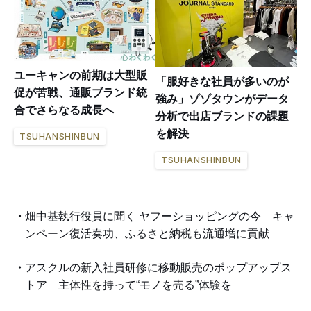
ユーキャンの前期は大型販
「服好きな社員が多いのが
促が苦戦、通販ブランド統
強み」ゾゾタウンがデータ
合でさらなる成長へ
分析で出店ブランドの課題
を解決
TSUHANSHINBUN
TSUHANSHINBUN
畑中基執行役員に聞く ヤフーショッピングの今 キャ
ンペーン復活奏功、ふるさと納税も流通増に貢献
アスクルの新入社員研修に移動販売のポップアップス
トア 主体性を持って“モノを売る”体験を