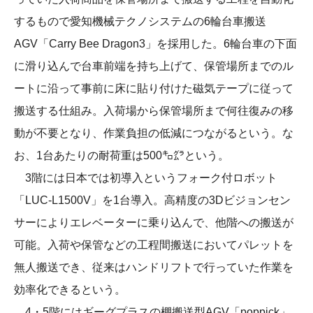
するもので愛知機械テクノシステムの6輪台車搬送
AGV「Carry Bee Dragon3」を採用した。6輪台車の下面
に滑り込んで台車前端を持ち上げて、保管場所までのル
ートに沿って事前に床に貼り付けた磁気テープに従って
搬送する仕組み。入荷場から保管場所まで何往復みの移
動が不要となり、作業負担の低減につながるという。な
お、1台あたりの耐荷重は500㌔㌘という。
3階には日本では初導入というフォーク付ロボット
「LUC-L1500V」を1台導入。高精度の3Dビジョンセン
サーによりエレベーターに乗り込んで、他階への搬送が
可能。入荷や保管などの工程間搬送においてパレットを
無人搬送でき、従来はハンドリフトで行っていた作業を
効率化できるという。
4・5階にはギーグプラスの棚搬送型AGV「poppick」