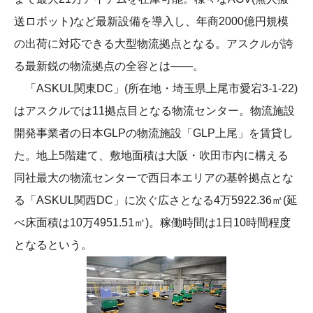
送ロボット)など最新設備を導入し、年商2000億円規模
の出荷に対応できる大型物流拠点となる。アスクルが誇
る最新鋭の物流拠点の全容とは――。
「ASKUL関東DC」(所在地・埼玉県上尾市愛宕3-1-22)
はアスクルでは11拠点目となる物流センター。物流施設
開発事業者の日本GLPの物流施設「GLP上尾」を賃貸し
た。地上5階建て、敷地面積は大阪・吹田市内に構える
同社最大の物流センターで西日本エリアの基幹拠点とな
る「ASKUL関西DC」に次ぐ広さとなる4万5922.36㎡(延
べ床面積は10万4951.51㎡)。稼働時間は1日10時間程度
となるという。