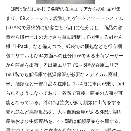
1階は受注に応じて各階の在庫エリアからの商品が集
まり、89ステーション設置したゲートアソートシステム
(=GAS)で最終的に顧客ごと1個口に仕分けし、商品の容
量から段ボールの大きさを自動調整して梱包する封かん
機「I-Pack」など備えつつ、紙袋での梱包なども行う梱
包エリアおよび44方面への仕分けができる出荷ソーサー
から商品を出荷する出荷エリアで2～5階が在庫エリア
(※1階でも低温庫で低温保管が必要なメディカル商材、
米、酒類など一部商品を在庫)。1～4階に車両が乗りつけ
られるようになっており、各階で直接、商品の入荷が可
能となっている。2階には注文が多く頻繁に出荷をする
売れ筋など高頻度品を、大型自動倉庫がある3階は高頻
度品および中頻度品を、4・5階は低頻度品を在庫する。
最大21万アイテムの在庫が可能という。なお、5階の一