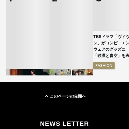
TBSドラマ「ヴィ
ン」がコンビニエ
ウェアのグッズ
「砂漠と青空」を
FASHION
このページの先頭へ
ユニクロ × コントワ
イケアが「都市部で暮
ー・デ・コトニエ新
らす若い世代」に向け
作 コーデュロイジャ
た新作を発売 全13型
NEWS LETTER
ケットなど7型を発売
をラインナップ