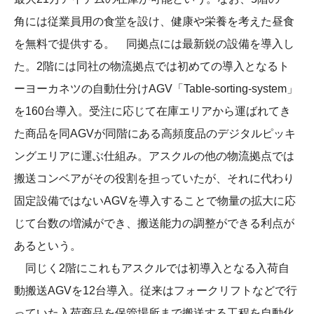
角には従業員用の食堂を設け、健康や栄養を考えた昼食
を無料で提供する。 同拠点には最新鋭の設備を導入し
た。2階には同社の物流拠点では初めての導入となるト
ーヨーカネツの自動仕分けAGV「Table-sorting-system」
を160台導入。受注に応じて在庫エリアから運ばれてき
た商品を同AGVが同階にある高頻度品のデジタルピッキ
ングエリアに運ぶ仕組み。アスクルの他の物流拠点では
搬送コンベアがその役割を担っていたが、それに代わり
固定設備ではないAGVを導入することで物量の拡大に応
じて台数の増減ができ、搬送能力の調整ができる利点が
あるという。
同じく2階にこれもアスクルでは初導入となる入荷自
動搬送AGVを12台導入。従来はフォークリフトなどで行
っていた入荷商品を保管場所まで搬送する工程を自動化