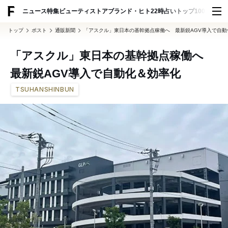
ADVERTISING
ニュース
特集
ビューティ
ストア
ブランド・ヒト
22時占い
トップ100
スナッ
トップ
ポスト
通販新聞
「アスクル」東日本の基幹拠点稼働へ 最新鋭AGV導入で自動
「アスクル」東日本の基幹拠点稼働へ
最新鋭AGV導入で自動化＆効率化
TSUHANSHINBUN