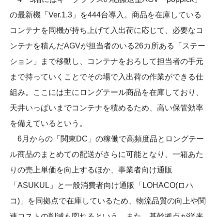
の最新機「Ver.1.3」を444台導入。商品を在庫している
コンテナを同機が持ち上げて入出荷に応じて、必要なコ
ンテナを積んだAGVが担当者のいる26カ所ある「ステー
ション」まで移動し、コンテナをおろして担当者の手元
まで持っていくことでその場で入出荷の作業ができる仕
組み。ここには主にロングテール商品を在庫しており、
天井いっぱいまでコンテナを積めるため、高い保管効率
を備えているという。
6月からの「関東DC」の稼働で高頻度品とロングテー
ル商品のまとめての配送がさらに可能となり、一箱あた
りの売上単価を向上するほか、事業者向け通販
「ASUKUL」と一般消費者向け通販「LOHACO(ロハ
コ)」を同拠点で在庫しているため、物流品質の向上や関
連コストの削減も図れるという。また、基幹拠点が従来