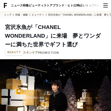
ニュース
特集
ビューティ
ストア
ブランド・ヒト
22時占い
トップ100
スナッ
トップ
特集・連載
ビューティ
宮沢氷魚が「CHANEL WONDERLAND」に来場 
宮沢氷魚が「CHANEL
WONDERLAND」に来場 夢とワンダ
ーに満ちた世界でギフト選び
BEAUTY
スキンケア
PROMOTION