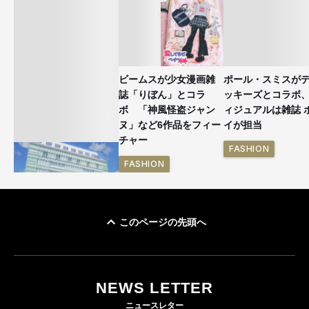
ビームスが少女漫画雑
ポール・スミスが
誌「りぼん」とコラ
ッキーズとコラボ
ボ 「神風怪盗ジャン
ィジュアルは雑誌 
ヌ」など6作品をフィー
イが担当
チャー
FASHION
FASHION
このページの先頭へ
「ユニクロ 京都」が11
月にオープン 国内5店
目のグローバル旗艦店
NEWS LETTER
FASHION
ニュースレター