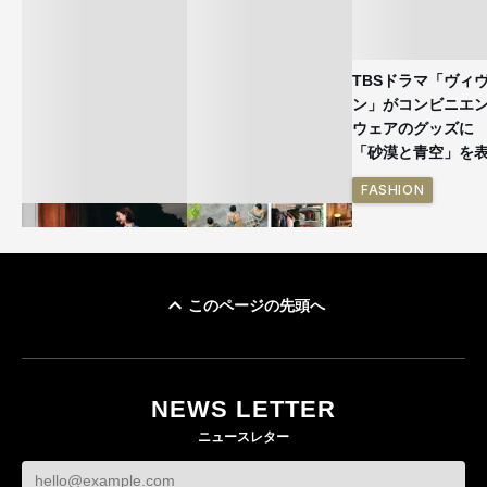
TBSドラマ「ヴィ
ン」がコンビニエ
ウェアのグッズ
「砂漠と青空」を
FASHION
このページの先頭へ
ユニクロ × コントワ
イケアが「都市部で暮
ー・デ・コトニエ新
らす若い世代」に向け
作 コーデュロイジャ
た新作を発売 全13型
NEWS LETTER
ケットなど7型を発売
をラインナップ
ニュースレター
FASHION
LIFESTYLE