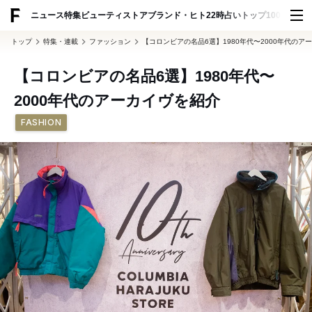
ADVERTISING
ニュース
特集
ビューティ
ストア
ブランド・ヒト
22時占い
トップ100
スナッ
トップ
特集・連載
ファッション
【コロンビアの名品6選】1980年代〜2000年代のア
【コロンビアの名品6選】1980年代〜
2000年代のアーカイヴを紹介
FASHION