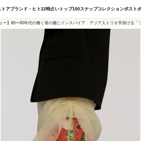
ADVERTISING
ストア
ブランド・ヒト
22時占い
トップ100
スナップ
コレクション
ポスト
ュー】80〜90年代の働く母の服にインスパイア アジア人トリオ手掛ける「