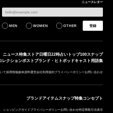
ニュースレター
4〜6月期の営業利益
ーズ新作 インドの
82%減 ザ・ノース・
具を再生した一点物
フェイスで卸が苦戦
発売
BUSINESS
LIFESTYLE
MEN
WOMEN
OTHER
登録
ニュース
特集
ストア
日曜日22時占い
トップ100
スナップ
コレクション
ポスト
ブランド・ヒト
ポッドキャスト
用語集
いて
採用情報
媒体資料
運営会社
利用規約
プライバシーポリシー
お問い合わせ
ブランド
アイテム
スナップ
特集
コンセプト
ショッピングガイド
プライバシーポリシー
お問い合わせ
特定商取引法表示