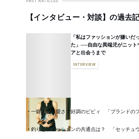
PAST ARTICLES
【インタビュー・対談】の過去
「私はファッションが嫌いだ
た」──自由な異端児がニット
アと出会うまで
INTERVIEW
一癖ある可愛さで好調のビビィ 「ブランドの
釣りとファッションの共通点は？ 「セッチュ