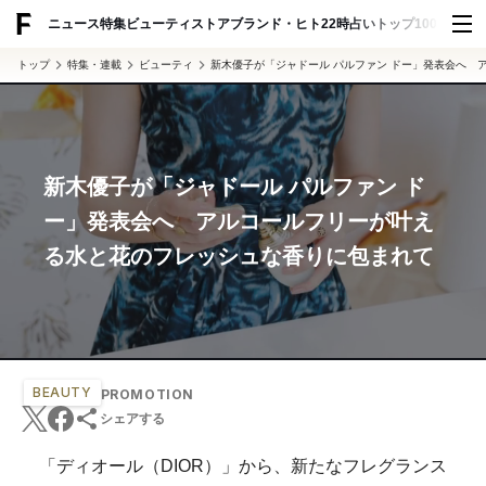
ニュース
特集
ビューティ
ストア
ブランド・ヒト
22時占い
トップ100
スナッ
トップ
特集・連載
ビューティ
新木優子が「ジャドール パルファン ドー」発表会へ 
新木優子が「ジャドール パルファン ド
ー」発表会へ アルコールフリーが叶え
る水と花のフレッシュな香りに包まれて
BEAUTY
PROMOTION
シェアする
「ディオール（DIOR）」から、新たなフレグランス