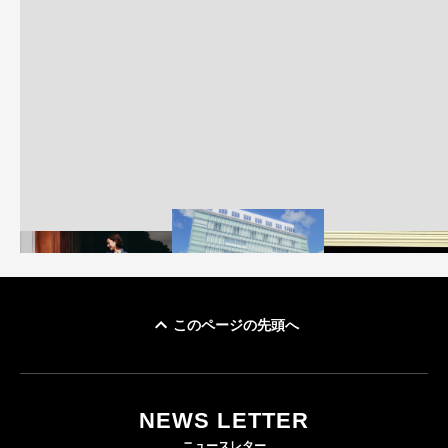
このページの先頭へ
「ユニクロ 京都」が11
ユニクロ × コントワ
月にオープン 国内5店
ゴールドウイン、2
ー・デ・コトニエ新
目のグローバル旗艦店
4〜6月期の営業利
作 コーデュロイジャ
82%減 ザ・ノー
NEWS LETTER
FASHION
ケットなど7型を発売
フェイスで卸が苦
ニュースレター