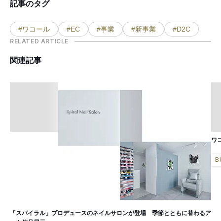
記事のタグ
#ワコール
#EC
#事業
#新事業
#D2C
RELATED ARTICLE
関連記事
ワ
B
「スパイラル」プロデュースのネイルサロンが登場 季節とともに替わるア