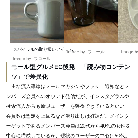
スパイラルの取り扱いアイテム
Image by: ワコール
Image 
Image by: ワコール
モール型グルメEC後発 「読み物コンテン
ツ」で差異化
主な流入導線はメールマガジンやプッシュ通知などメ
ンバーズ会員へのオウンド発信だが、インスタグラムや
検索流入からも新規ユーザーを獲得できているといい、
会員数は想定を上回るなど滑り出しは好調だ。メインタ
ーゲットであるメンバーズ会員は20代から40代の女性を
中心に構成しているが、現状のユーザーの中心は50代。