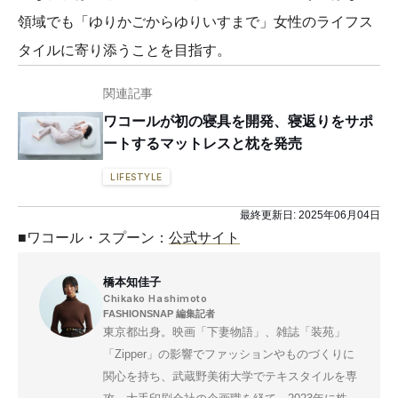
領域でも「ゆりかごからゆりいすまで」女性のライフス
タイルに寄り添うことを目指す。
関連記事
ワコールが初の寝具を開発、寝返りをサポ
ートするマットレスと枕を発売
LIFESTYLE
最終更新日:
2025年06月04日
■ワコール・スプーン：
公式サイト
橋本知佳子
Chikako Hashimoto
FASHIONSNAP 編集記者
東京都出身。映画「下妻物語」、雑誌「装苑」
「Zipper」の影響でファッションやものづくりに
関心を持ち、武蔵野美術大学でテキスタイルを専