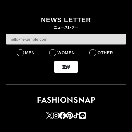
ユニクロ × コントワ
イケアが「都市部で暮
ー・デ・コトニエ新
らす若い世代」に向け
作 コーデュロイジャ
た新作を発売 全13型
NEWS LETTER
ケットなど7型を発売
をラインナップ
ニュースレター
FASHION
LIFESTYLE
MEN
WOMEN
OTHER
登録