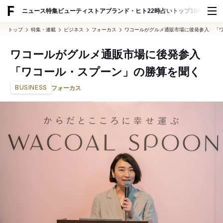
ADVERTISING
ニュース
特集
ビューティ
ストア
ブランド・ヒト
22時占い
トップ100
スナッ
トップ
特集・連載
ビジネス
フォーカス
ワコールがグルメ通販市場に後発参入 「
ワコールがグルメ通販市場に後発参入
「ワコール・スプーン」の勝算を聞く
BUSINESS
フォーカス