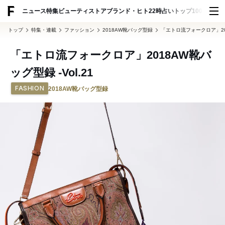
ニュース
特集
ビューティ
ストア
ブランド・ヒト
22時占い
トップ100
スナッ
トップ
特集・連載
ファッション
2018AW靴バッグ型録
「エトロ流フォークロア」2018
「エトロ流フォークロア」2018AW靴バ
ッグ型録 -Vol.21
FASHION
2018AW靴バッグ型録