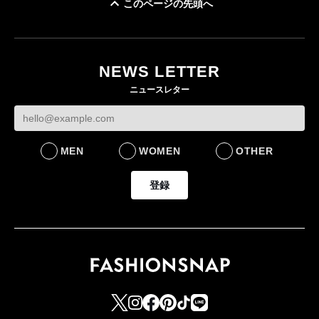
このページの先頭へ
「ユニクロ 京都」が11
ユニクロ × コントワ
月にオープン 国内5店
ゴールドウイン、2
ー・デ・コトニエ新
目のグローバル旗艦店
4〜6月期の営業利
作 コーデュロイジャ
82%減 ザ・ノー
NEWS LETTER
FASHION
ケットなど7型を発売
フェイスで卸が苦
ニュースレター
FASHION
BUSINESS
MEN
WOMEN
OTHER
登録