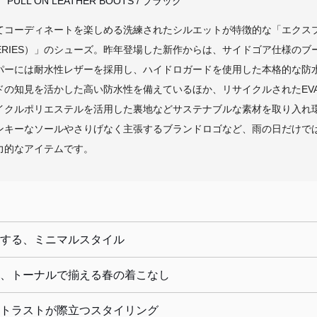
PULL ON LEATHER BOOTS / ブラック
コーディネートを楽しめる洗練されたシルエットが特徴的な「エクス
HER SERIES）」のシューズ。昨年登場した新作からは、サイドゴア仕様
パーには耐水性レザーを採用し、ハイドロガードを使用した本格的な防
ドの知見を活かした高い防水性を備えているほか、リサイクルされたEV
イクルポリエステルを活用した裏地などサステナブルな素材を取り入れ
ンキーなソールやさりげなく主張するブランドロゴなど、雨の日だけで
力的なアイテムです。
する、ミニマルスタイル
、トーナルで揃える春の着こなし
トラストが際立つスタイリング