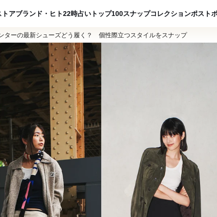
ADVERTISING
ストア
ブランド・ヒト
22時占い
トップ100
スナップ
コレクション
ポスト
ンターの最新シューズどう履く？ 個性際立つスタイルをスナップ