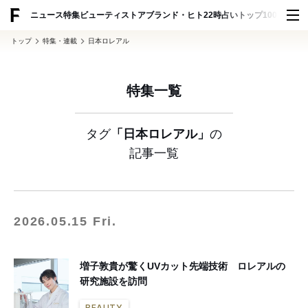
ADVERTISING
ニュース
特集
ビューティ
ストア
ブランド・ヒト
22時占い
トップ100
スナッ
トップ
特集・連載
日本ロレアル
特集一覧
タグ
「日本ロレアル」
の
記事一覧
2026.05.15 Fri.
増子敦貴が驚くUVカット先端技術 ロレアルの
研究施設を訪問
BEAUTY