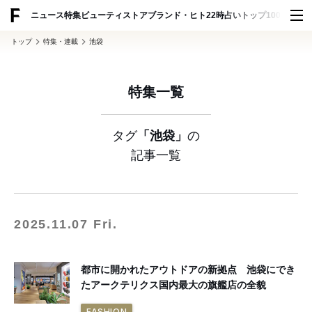
ADVERTISING
ニュース
特集
ビューティ
ストア
ブランド・ヒト
22時占い
トップ100
スナッ
トップ
特集・連載
池袋
特集一覧
タグ
「池袋」
の
記事一覧
2025.11.07 Fri.
都市に開かれたアウトドアの新拠点 池袋にでき
たアークテリクス国内最大の旗艦店の全貌
FASHION