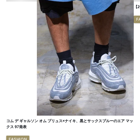
【
F
コム デ ギャルソン オム プリュス×ナイキ、黒とサックスブルーのエア マッ
クス 97発表
FASHION