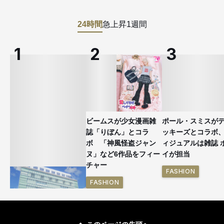
24時間
急上昇
1週間
ビームスが少女漫画雑
ポール・スミスが
誌「りぼん」とコラ
ッキーズとコラボ
ボ 「神風怪盗ジャン
ィジュアルは雑誌 
ヌ」など6作品をフィー
イが担当
チャー
FASHION
FASHION