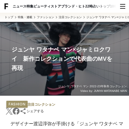
ADVERTISING
ニュース
特集
ビューティ
ストア
ブランド・ヒト
22時占い
トップ100
スナッ
トップ
特集・連載
ファッション
注目コレクション
ジュンヤ ワタナベ マン×ジャ
ジュンヤ ワタナベ マン×ジャミロクワ
イ 新作コレクションで代表曲のMVを
再現
ジュンヤ ワタナベ マン 2022-23年秋冬コレクション
Video by: JUNYA WATANABE MAN
FASHION
注目コレクション
シェアする
デザイナー渡辺淳弥が手掛ける「ジュンヤ ワタナベ マ