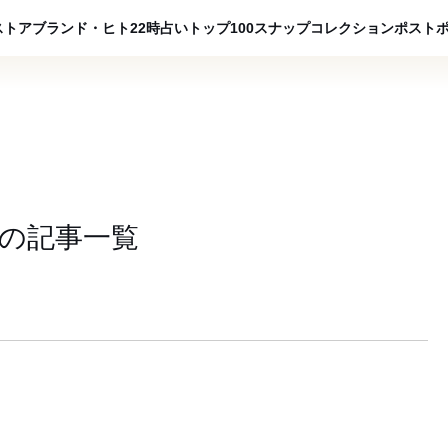
ADVERTISING
ストア
ブランド・ヒト
22時占い
トップ100
スナップ
コレクション
ポスト
の
記事一覧