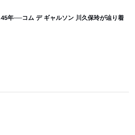
45年──コム デ ギャルソン 川久保玲が辿り着
」
ン
0