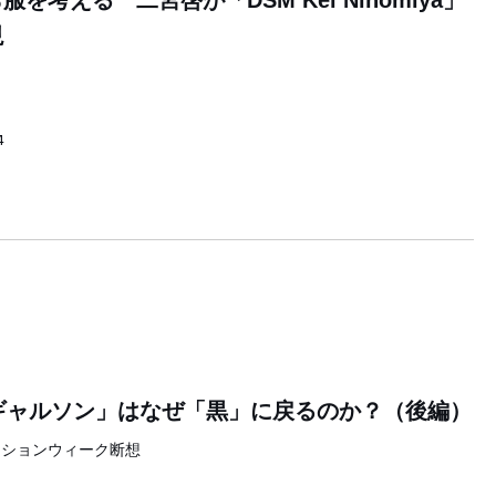
を考える 二宮啓が「DSM Kei Ninomiya」
現
4
 ギャルソン」はなぜ「黒」に戻るのか？（後編）
ッションウィーク断想