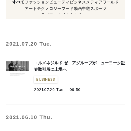
すべて
ファッション
ビューティ
ビジネス
メディア
ワールド
#インベストインダストリアル
アート
テクノロジー
フード
動画
中継
スポーツ
ライフスタイル
カルチャー
2021.07.20 Tue.
エルメネジルド ゼニアグループがニューヨーク証
券取引所に上場へ
BUSINESS
2021.07.20 Tue. - 09:50
2021.06.10 Thu.