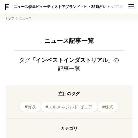
ADVERTISING
ニュース
特集
ビューティ
ストア
ブランド・ヒト
22時占い
トップ100
スナッ
トップ
ニュース
ニュース記事一覧
タグ
「インベストインダストリアル」
の
記事一覧
注目のタグ
#買収
#エルメネジルド ゼニア
#株式
#ランバン
#中国
#セルジオ ロッシ
#ケリング
#ニューヨーク証券取引所
カテゴリ
#シューズ
#上場
#ニューヨーク