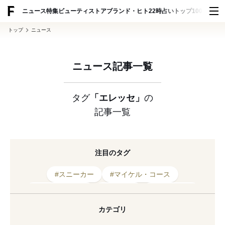
ADVERTISING
ニュース
特集
ビューティ
ストア
ブランド・ヒト
22時占い
トップ100
スナッ
トップ
ニュース
ニュース記事一覧
タグ
「エレッセ」
の
記事一覧
注目のタグ
#スニーカー
#マイケル・コース
#ゴールドウイン
#エレッセ
#2023年発表
#ラフォーレ原宿
#コラボレーション
#マリン
カテゴリ
#フラグスタフ
#Tシャツ
#キャンペーン