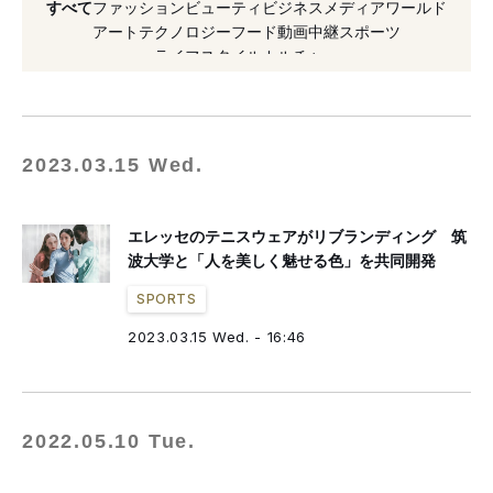
すべて
ファッション
ビューティ
ビジネス
メディア
ワールド
#2018年発売
#色
#カプセルコレクション
アート
テクノロジー
フード
動画
中継
スポーツ
ライフスタイル
カルチャー
#リブランディング
#テニス
#アトモス
#トークショー
#ナイキ
#2022年発売
2023.03.15 Wed.
エレッセのテニスウェアがリブランディング 筑
波大学と「人を美しく魅せる色」を共同開発
SPORTS
2023.03.15 Wed. - 16:46
2022.05.10 Tue.