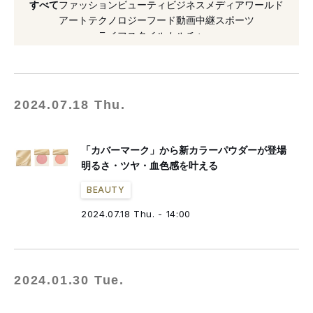
すべて
ファッション
ビューティ
ビジネス
メディア
ワールド
#ベースメイク
#カラー
#マスク
#話題
アート
テクノロジー
フード
動画
中継
スポーツ
ライフスタイル
カルチャー
#化粧下地
#メイクアップ
#ファンデーション
2024.07.18 Thu.
「カバーマーク」から新カラーパウダーが登場
明るさ・ツヤ・血色感を叶える
BEAUTY
2024.07.18 Thu. - 14:00
2024.01.30 Tue.