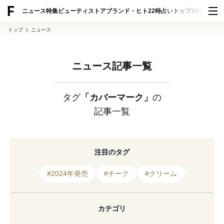
ADVERTISING
ニュース
特集
ビューティ
ストア
ブランド・ヒト
22時占い
トップ100
スナッ
トップ
ニュース
ニュース記事一覧
タグ
「カバーマーク」
の
記事一覧
注目のタグ
#2024年発売
#チーク
#クリーム
#ハイブリッド
#メイク
#日焼け止め
#カバーマーク
#スキンケア
#トラブル
カテゴリ
#リニューアル
#美容
#パール
#パウダー