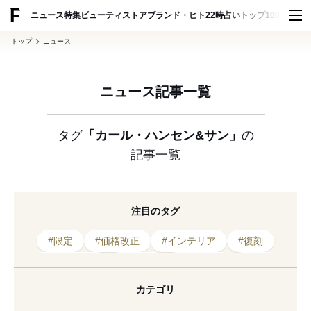
ADVERTISING
ニュース
特集
ビューティ
ストア
ブランド・ヒト
22時占い
トップ100
スナッ
トップ
ニュース
ニュース記事一覧
タグ
「カール・ハンセン&サン」
の
記事一覧
注目のタグ
#限定
#価格改正
#インテリア
#復刻
#デンマーク
#チェア
#デザイン
#家具
#表参道
#ヴィンテージ
#渋谷
#椅子
カテゴリ
#限定モデル
#北欧
#渋谷ヒカリエ