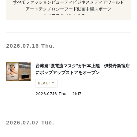
すべて
ファッション
ビューティ
ビジネス
メディア
ワールド
#ポップアップ
#日本限定
#シートマスク
アート
テクノロジー
フード
動画
中継
スポーツ
ライフスタイル
カルチャー
#新作コスメ
#クリーム
#化粧水
#美容液
2026.07.16 Thu.
台湾発“微電流マスク”が日本上陸 伊勢丹新宿店
にポップアップストアをオープン
BEAUTY
2026.07.16 Thu. - 11:17
2026.07.07 Tue.