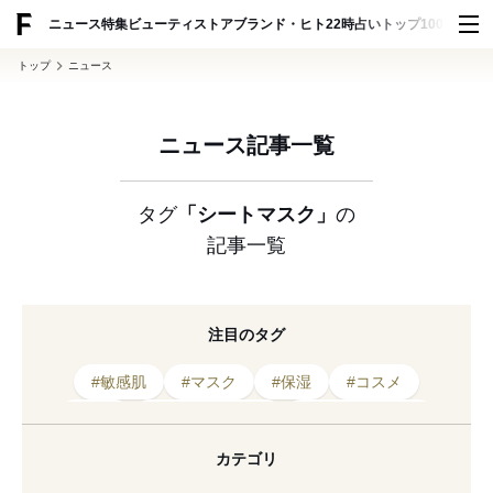
ADVERTISING
ニュース
特集
ビューティ
ストア
ブランド・ヒト
22時占い
トップ100
スナッ
トップ
ニュース
ニュース記事一覧
タグ
「シートマスク」
の
記事一覧
注目のタグ
#敏感肌
#マスク
#保湿
#コスメ
#韓国
#フェイスマスク
#エイジングケア
#オリーブヤング
#リップ
#先行販売
カテゴリ
#スキンケア
#乾燥
#韓国コスメ