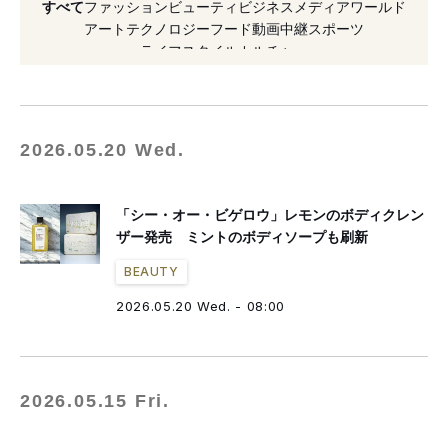
すべて
ファッション
ビューティ
ビジネス
メディア
ワールド
#天然由来成分
#保湿
#フレグランス
アート
テクノロジー
フード
動画
中継
スポーツ
ライフスタイル
カルチャー
#マッサージ
#2026年発売
#2025年発売
#限定
#コンディショナー
2026.05.20 Wed.
「シー・オー・ビゲロウ」レモンのボディクレン
ザー発売 ミントのボディソープも刷新
BEAUTY
2026.05.20 Wed. - 08:00
2026.05.15 Fri.