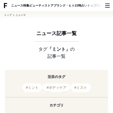
ADVERTISING
ニュース
特集
ビューティ
ストア
ブランド・ヒト
22時占い
トップ100
スナッ
トップ
ニュース
ニュース記事一覧
タグ
「ミント」
の
記事一覧
注目のタグ
#ミント
#ボディケア
#ミスト
#ヴィーガン
#新作
#シャンプー
#ヘアケア
#猛暑
#ラベンダー
カテゴリ
#フェムテック
#スクラブ
#リニューアル