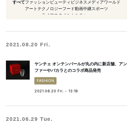
すべて
ファッション
ビューティ
ビジネス
メディア
ワールド
#2021年春夏
#2019年発売
#新店舗
アート
テクノロジー
フード
動画
中継
スポーツ
ライフスタイル
カルチャー
#コラボレーション
#アシックスタイガー
#丸の内
#Tシャツ
#祐真朋樹
#アロハシャツ
#バンタン
2021.08.20 Fri.
ヤンチェ オンテンバールが丸の内に新店舗、アン
ファーやバカラとのコラボ商品発売
FASHION
2021.08.20 Fri. - 13:18
2021.06.29 Tue.