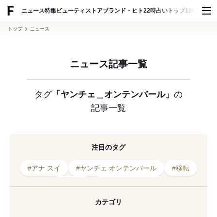
ADVERTISING
ニュース
特集
ビューティ
ストア
ブランド・ヒト
22時占い
トップ100
スナッ
トップ
ニュース
ニュース記事一覧
タグ
「ヤンチェ＿オンテンバール」
の
記事一覧
注目のタグ
#アナ スイ
#ヤンチェ オンテンバール
#移転
#芸能人
#オンラインストア
#ヤンチェ＿オンテンバール
#2021年オープン
カテゴリ
#谷尻誠
#香取慎吾
#2020年発売