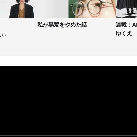
私が黒髪をやめた話
連載：A
ゆくえ
らい