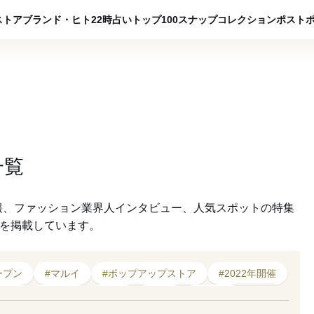
ADVERTISING
ストア
ブランド・ヒト
22時占い
トップ100
スナップ
コレクション
ポスト
一覧
報、ファッション業界人インタビュー、人気スポットの特集
クを掲載しています。
ープン
#マルイ
#ポップアップストア
#2022年開催
アップ
#推し活
#配信
#試着
#サロン