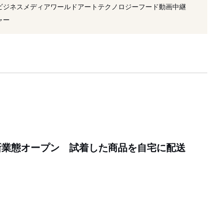
ビジネス
メディア
ワールド
アート
テクノロジー
フード
動画
中継
ャー
新業態オープン 試着した商品を自宅に配送