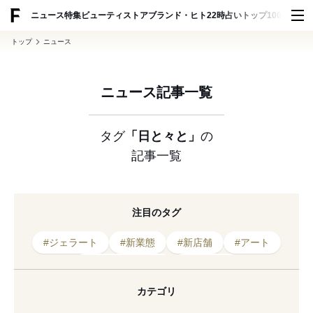
ADVERTISING
ニュース
特集
ビューティ
ストア
ブランド・ヒト
22時占い
トップ100
スナッ
トップ
ニュース
ニュース記事一覧
タグ
「日と々と」
の
記事一覧
注目のタグ
#ジェラート
#新業態
#新店舗
#アート
#2020年オープン
#日と々と
#2025年オープン
#コーヒー
#メニュー
カテゴリ
#パン
#パンとエスプレッソと
#オープニング