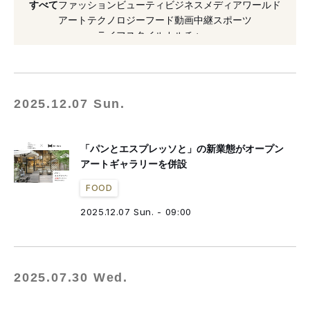
すべて
ファッション
ビューティ
ビジネス
メディア
ワールド
#クリームソーダ
#ギャラリー
#スイーツ
アート
テクノロジー
フード
動画
中継
スポーツ
ライフスタイル
カルチャー
#大阪
#1号店
#カフェ
#シェイク
#表参道
2025.12.07 Sun.
「パンとエスプレッソと」の新業態がオープン
アートギャラリーを併設
FOOD
2025.12.07 Sun. - 09:00
2025.07.30 Wed.