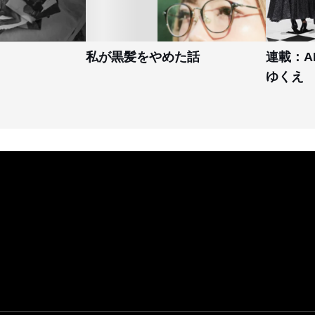
私が黒髪をやめた話
連載：A
ゆくえ