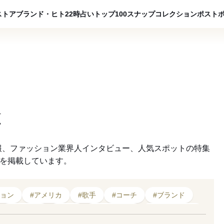
ADVERTISING
ストア
ブランド・ヒト
22時占い
トップ100
スナップ
コレクション
ポスト
覧
報、ファッション業界人インタビュー、人気スポットの特集
クを掲載しています。
ション
#アメリカ
#歌手
#コーチ
#ブランド
#板野友美
#Kōki,
#2021年発売
#プロデュース