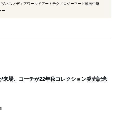
ビジネス
メディア
ワールド
アート
テクノロジー
フード
動画
中継
ャー
匠海が来場、コーチが22年秋コレクション発売記念
45