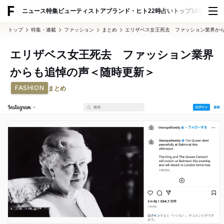
ADVERTISING
ニュース
特集
ビューティ
ストア
ブランド・ヒト
22時占い
トップ100
スナッ
トップ
特集・連載
ファッション
まとめ
エリザベス女王死去 ファッション業界か
エリザベス女王死去 ファッション業界
からも追悼の声＜随時更新＞
FASHION
まとめ