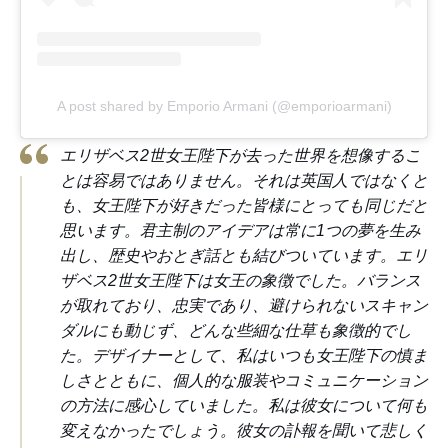
A post shared by Emporio Armani (@emporioarmani)
エリザベス2世女王陛下が去った世界を想像するこ
とは容易ではありません。それは英国人ではなくと
も、女王陛下が好きだった皆様にとっても同じだと
思います。君主制のアイデアは常に1つの夢を生み
出し、歴史やおとぎ話とも結びついています。エリ
ザベス2世女王陛下は女王の象徴でした。バランス
が取れており、忠実であり、避けられないスキャン
ダルにも動じず、どんな些細な仕草も象徴的でし
た。デザイナーとして、私はいつも女王陛下の慎ま
しさとともに、個人的な服装やコミュニケーション
の方法に感心していました。私は彼女について何も
変えなかったでしょう。彼女の訃報を聞いて悲しく