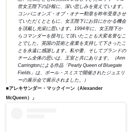
世女王陛下の訃報に、深い悲しみを覚えています。
コンパニオンズ・オブ・オナー勲章を昨年受章させ
ていただくとともに、女王陛下にお目にかかる機会
を頂戴し光栄に思います。1994年に、女王陛下か
らコマンダーを授与して頂いたことも大変名誉なこ
とでした。英国の芸術と産業を支持して下さったこ
とを永遠に感謝します。私や妻、そしてブランドの
チーム全体の思いは、王室と共にあります。（Ann
Carringtonによる作品「Pearly Queen of Bluegate
Fields」は、ポール・スミスで開催されたジュエリ
ーの展示会で展示されました。）
■
アレキサンダー・マックイーン（Alexander
McQueen）」