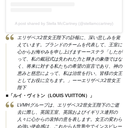
A post shared by Stella McCartney (@stellamccartney)
エリザベス2世女王陛下の訃報に、深い悲しみを覚
えています。ブランドのチームを代表して、王室に
心からお悔やみを申し上げますーーステラ「したが
って、私の戴冠式は失われた力と輝きの象徴ではな
く、将来に対する私たちの希望の宣言であり、神の
恵みと慈悲によって、私は治世を行い、皆様の女王
としてお役に立ちます。」ーーエリザベス2世女王
陛下
■
「ルイ・ヴィトン（LOUIS VUITTON）」
LVMHグループは、エリザベス2世女王陛下のご逝
去に際し、英国王室、英国および
イギリス連邦
の
人々に心からの哀悼の意を表します。女王の変わら
ぬ強い使命感は、これからも
世界中でインスピレー