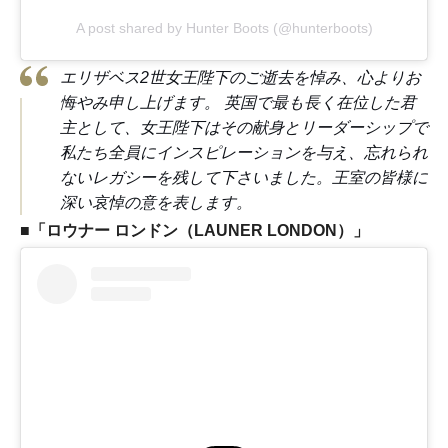
A post shared by Hunter Boots (@hunterboots)
エリザベス2世女王陛下のご逝去を悼み、心よりお
悔やみ申し上げます。 ⁣英国で最も長く在位した君
主として、女王陛下はその献身とリーダーシップで
私たち全員にインスピレーションを与え、忘れられ
ないレガシーを残して下さいました。王室の皆様に
深い哀悼の意を表します。
■「ロウナー ロンドン（LAUNER LONDON）」