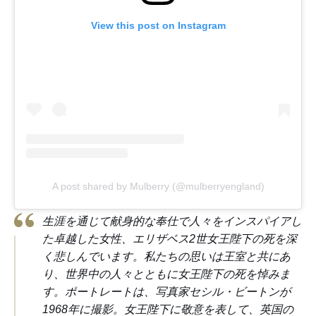
View this post on Instagram
A post shared by Mulberry (@mulberryengland)
生涯を通じて献身的な奉仕で人々をインスパイアし
た卓越した女性、エリザベス2世女王陛下の死を深
く悲しんでいます。私たちの思いは王室と共にあ
り、世界中の人々とともに女王陛下の死を悼みま
す。ポートレートは、写真家セシル・ビートンが
1968年に撮影。女王陛下に敬意を表して、英国の