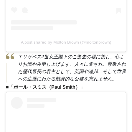
A post shared by Molton Brown (@moltonbrown)
エリザベス2世女王陛下のご逝去の報に接し、心よ
りお悔やみ申し上げます。人々に愛され、尊敬され
た歴代最長の君主として、英国や連邦、そして世界
への生涯にわたる献身的な公務を忘れません。
■
「ポール・スミス（Paul Smith）」