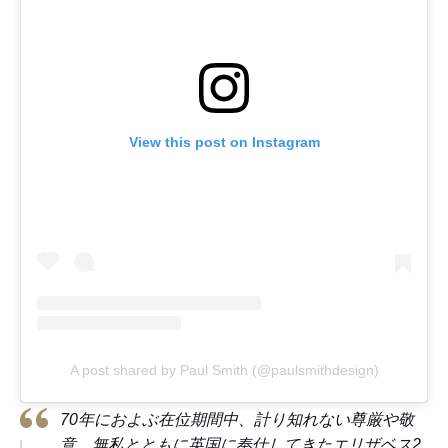
View this post on Instagram
A post shared by Paul Smith (@paulsmithdesign)
70年におよぶ在位期間中、計り知れない尊厳や敬
意、無私とともに英国に奉仕してきたエリザベス2