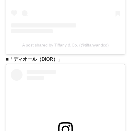
A post shared by Tiffany & Co. (@tiffanyandco)
■「ディオール（DIOR）」