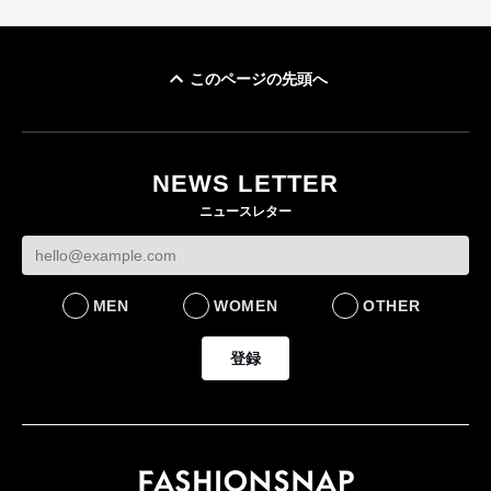
このページの先頭へ
ユニクロ × コントワ
イケアが「都市部で暮
ー・デ・コトニエ新
らす若い世代」に向け
作 コーデュロイジャ
た新作を発売 全13型
NEWS LETTER
ケットなど7型を発売
をラインナップ
ニュースレター
FASHION
LIFESTYLE
MEN
WOMEN
OTHER
登録