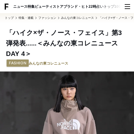
ADVERTISING
ニュース
特集
ビューティ
ストア
ブランド・ヒト
22時占い
トップ100
スナッ
トップ
特集・連載
ファッション
みんなの東コレニュース
「ハイク×ザ・ノース・フェイ
「ハイク×ザ・ノース・フェイス」第3
弾発表......＜みんなの東コレニュース
DAY 4＞
FASHION
みんなの東コレニュース