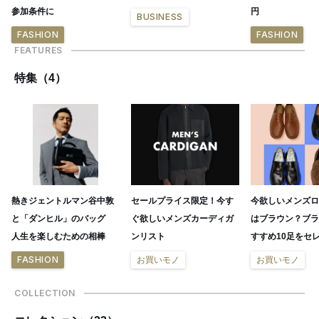
参加条件に
円
BUSINESS
FASHION
FASHION
FEATURES
特集（4）
熱きジェントルマン谷中敦
セールプライス限定！今す
今欲しいメンズロ
と「ダンヒル」のバッグ
ぐ欲しいメンズカーディガ
はブラウン？ブラ
人生を楽しむための相棒
ンリスト
すすめ10足をセ
FASHION
お買いモノ
お買いモノ
COLLECTION