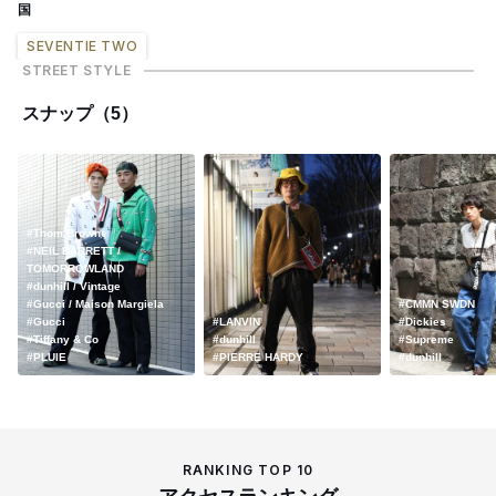
国
SEVENTIE TWO
STREET STYLE
スナップ（5）
#Thom Browne
#NEIL BARRETT /
TOMORROWLAND
#dunhill / Vintage
#Gucci / Maison Margiela
#CMMN SWDN
#Gucci
#LANVIN
#Dickies
#Tiffany & Co
#dunhill
#Supreme
#PLUIE
#PIERRE HARDY
#dunhill
RANKING TOP 10