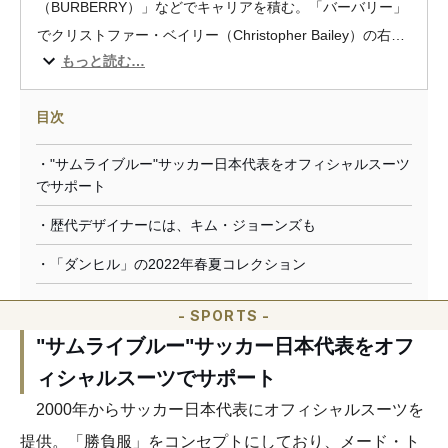
（BURBERRY）」などでキャリアを積む。「バーバリー」
でクリストファー・ベイリー（Christopher Bailey）の右腕
もっと読む…
として、メンズウエアのシニア・バイス・プレジデントを
務めたのち、2017年5月に「ダンヒル(DUNHILL)」クリエ
目次
イティブディレクターに就任。英国紳士の面影を残しなが
ら若々しくアップデートしたコレクションは、SNS世代か
・"サムライブルー"サッカー日本代表をオフィシャルスーツ
らも注目を集めている。ブランドにとってクリエイティブ
でサポート
ディレクターの起用は、16年2月に退任したジョン・レイ
・歴代デザイナーには、キム・ジョーンズも
（John Ray）以来。
・「ダンヒル」の2022年春夏コレクション
- SPORTS -
"サムライブルー"サッカー日本代表をオフ
ィシャルスーツでサポート
2000年からサッカー日本代表にオフィシャルスーツを
提供。「勝負服」をコンセプトにしており、メード・ト