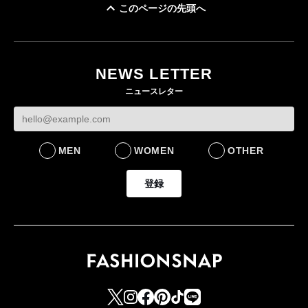
このページの先頭へ
「ユニクロ 京都」が11
ユニクロ × コントワ
月にオープン 国内5店
ゴールドウイン、2
ー・デ・コトニエ新
目のグローバル旗艦店
4〜6月期の営業利
作 コーデュロイジャ
82%減 ザ・ノー
NEWS LETTER
FASHION
ケットなど7型を発売
フェイスで卸が苦
ニュースレター
FASHION
BUSINESS
MEN
WOMEN
OTHER
登録