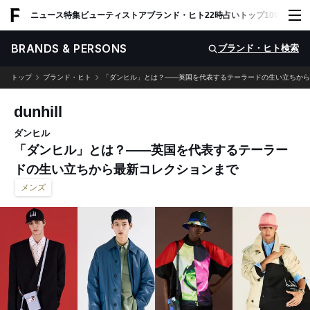
ADVERTISING
ニュース
特集
ビューティ
ストア
ブランド・ヒト
22時占い
トップ100
スナッ
BRANDS & PERSONS
ブランド・ヒト検索
トップ
ブランド・ヒト
「ダンヒル」とは？——英国を代表するテーラードの生い立ちから最新コ
dunhill
ダンヒル
「ダンヒル」とは？——英国を代表するテーラー
ドの生い立ちから最新コレクションまで
メンズ