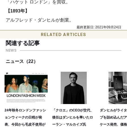
「ハケット ロンドン」を買収。
【1893年】
アルフレッド・ダンヒルが創業。
最終更新日:
2021年09月24日
RELATED ARTICLES
関連する記事
NEWS
ニュース（22）
24年秋冬ロンドンファッシ
「クロエ」のCEOが交代、
ダンヒルがライタ
ョンウィークの日程が発
後任はダンヒルを率いたロ
プを詰め込んだア
表、今回から毛皮不使用が
ーラン・マルカイズ氏
ケース発売、価格