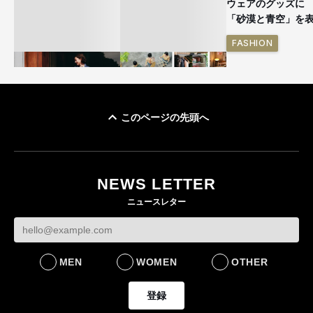
ウェアのグッズ
「砂漠と青空」を
FASHION
このページの先頭へ
ユニクロ × コントワ
イケアが「都市部で暮
ー・デ・コトニエ新
らす若い世代」に向け
作 コーデュロイジャ
た新作を発売 全13型
NEWS LETTER
ケットなど7型を発売
をラインナップ
ニュースレター
FASHION
LIFESTYLE
MEN
WOMEN
OTHER
登録