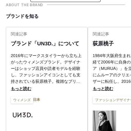
ABOUT THE BRAND
ブランドを知る
関連記事
関連記事
ブランド「UN3D.」について
荻原桃子
2016年にマークスタイラーから立ち上
1984年大阪府生ま
がったウィメンズブランド。デザイナ
経て2006年に自身
ーはショップ店員や読者モデルを経験
ア（MURUA）」を立
し、ファッションアイコンとしても支
にムルーアのクリエ
持されている荻原桃子。複雑なプリー
ザーに転任し、201
ツや構築的なタックを取り入れたアイ
ド（UN3D.）」を
もっと読む
もっと読む
テムを展開している。
リード初の路面店を
日本
ウィメンズ
ファッションデザイナ
ン。