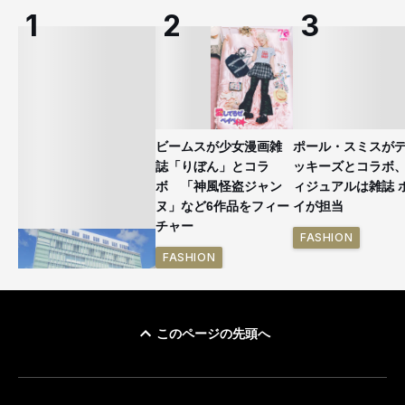
ビームスが少女漫画雑
ポール・スミスが
誌「りぼん」とコラ
ッキーズとコラボ
ボ 「神風怪盗ジャン
ィジュアルは雑誌 
ヌ」など6作品をフィー
イが担当
チャー
FASHION
FASHION
このページの先頭へ
「ユニクロ 京都」が11
月にオープン 国内5店
目のグローバル旗艦店