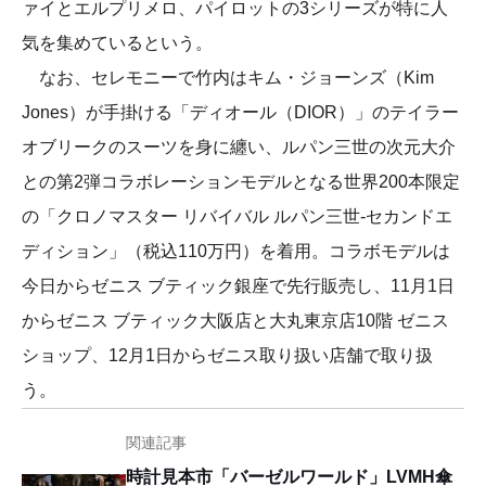
ァイとエルプリメロ、パイロットの3シリーズが特に人
気を集めているという。
なお、セレモニーで竹内はキム・ジョーンズ（Kim
Jones）が手掛ける「ディオール（DIOR）」のテイラー
オブリークのスーツを身に纏い、ルパン三世の次元大介
との第2弾コラボレーションモデルとなる世界200本限定
の「クロノマスター リバイバル ルパン三世-セカンドエ
ディション」（税込110万円）を着用。コラボモデルは
今日からゼニス ブティック銀座で先行販売し、11月1日
からゼニス ブティック大阪店と大丸東京店10階 ゼニス
ショップ、12月1日からゼニス取り扱い店舗で取り扱
う。
関連記事
時計見本市「バーゼルワールド」LVMH傘