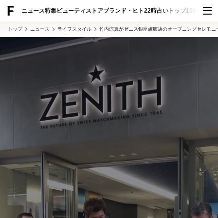
ADVERTISING
ニュース
特集
ビューティ
ストア
ブランド・ヒト
22時占い
トップ100
スナッ
トップ
ニュース
ライフスタイル
竹内涼真がゼニス銀座旗艦店のオープニングセレモニ