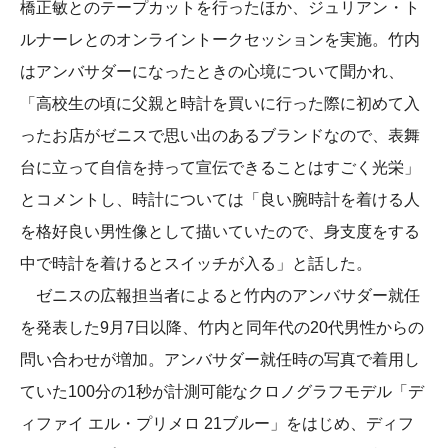
橋正敏とのテープカットを行ったほか、ジュリアン・ト
ルナーレとのオンライントークセッションを実施。竹内
はアンバサダーになったときの心境について聞かれ、
「高校生の頃に父親と時計を買いに行った際に初めて入
ったお店がゼニスで思い出のあるブランドなので、表舞
台に立って自信を持って宣伝できることはすごく光栄」
とコメントし、時計については「良い腕時計を着ける人
を格好良い男性像として描いていたので、身支度をする
中で時計を着けるとスイッチが入る」と話した。
ゼニスの広報担当者によると竹内のアンバサダー就任
を発表した9月7日以降、竹内と同年代の20代男性からの
問い合わせが増加。アンバサダー就任時の写真で着用し
ていた100分の1秒が計測可能なクロノグラフモデル「デ
ィファイ エル・プリメロ 21ブルー」をはじめ、ディフ