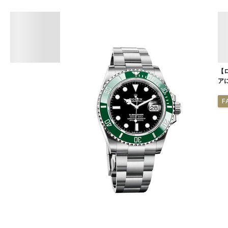
【
ア
F