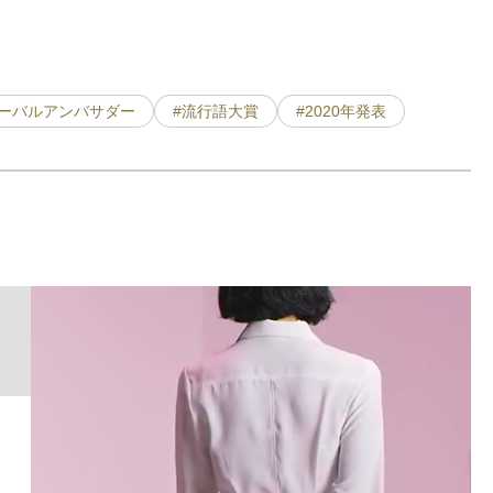
ローバルアンバサダー
#流行語大賞
#2020年発表
「
S