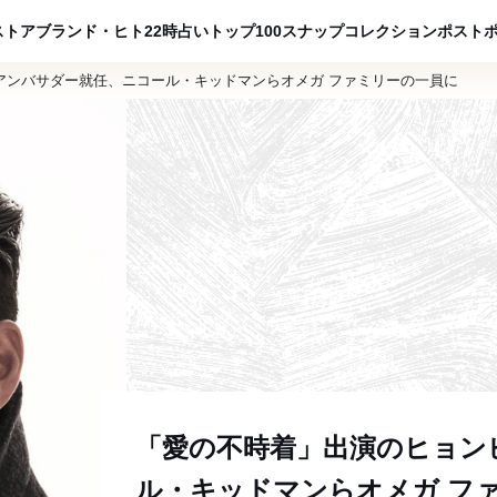
ADVERTISING
ストア
ブランド・ヒト
22時占い
トップ100
スナップ
コレクション
ポスト
アンバサダー就任、ニコール・キッドマンらオメガ ファミリーの一員に
「愛の不時着」出演のヒョン
ル・キッドマンらオメガ 