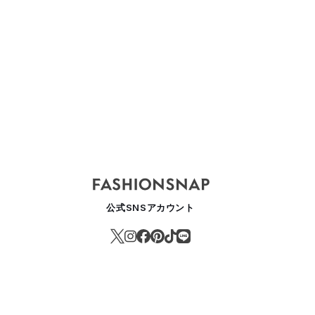
公式SNSアカウント
愛の不時着」ソン・イェジンのメイクを手掛ける「ジェニーハウス」の
EVENTIE TWO