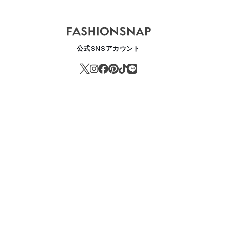
公式SNSアカウント
タバがアイスビバレッジの容器をFSC認証紙を使ったカップに変更、プ
OOD