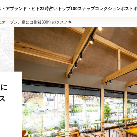
ADVERTISING
ストア
ブランド・ヒト
22時占い
トップ100
スナップ
コレクション
ポスト
オープン、庭には樹齢300年のクスノキ
境に
ス