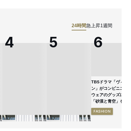
24時間
急上昇
1週間
TBSドラマ「ヴィヴ
ン」がコンビニエン
ウェアのグッズに
「砂漠と青空」を表
FASHION