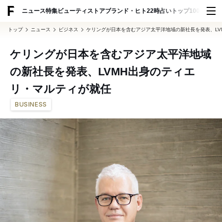
ADVERTISING
ニュース
特集
ビューティ
ストア
ブランド・ヒト
22時占い
トップ100
スナッ
トップ
ニュース
ビジネス
ケリングが日本を含むアジア太平洋地域の新社長を発表、LV
ケリングが日本を含むアジア太平洋地域
の新社長を発表、LVMH出身のティエ
リ・マルティが就任
BUSINESS