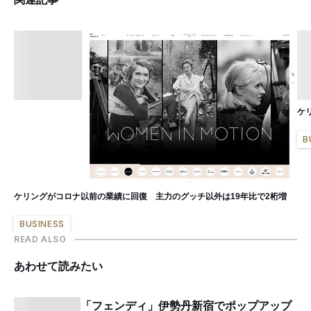
ケ
B
ケリングがコロナ以前の業績に回復 主力のグッチ以外は19年比で2桁増
BUSINESS
READ ALSO
あわせて読みたい
「フェンディ」伊勢丹新宿でポップアップ