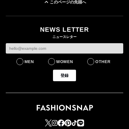
このページの先頭へ
ユニクロ × コントワ
イケアが「都市部で暮
ー・デ・コトニエ新
らす若い世代」に向け
作 コーデュロイジャ
た新作を発売 全13型
NEWS LETTER
ケットなど7型を発売
をラインナップ
ニュースレター
FASHION
LIFESTYLE
MEN
WOMEN
OTHER
登録