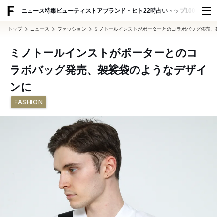
ADVERTISING
ニュース
特集
ビューティ
ストア
ブランド・ヒト
22時占い
トップ100
スナッ
トップ
ニュース
ファッション
ミノトールインストがポーターとのコラボバッグ発売、
ミノトールインストがポーターとのコ
ラボバッグ発売、袈裟袋のようなデザイ
ンに
FASHION