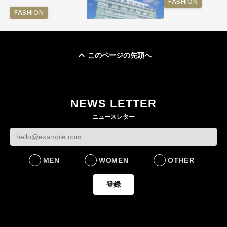
FASHION
FASHION
このページの先頭へ
「ユニクロ 京都」が11
月にオープン 国内5店
目のグローバル旗艦店
NEWS LETTER
FASHION
ニュースレター
MEN
WOMEN
OTHER
登録