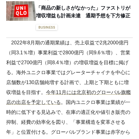
「商品の新しさがなかった」ファストリが
増収増益も計画未達 通期予想を下方修正
BUSINESS
2022年8月期の通期業績は、売上収益で2兆2000億円
（同3.1％増）事業利益で2800億円（同9.6％増）、営業
利益で2700億円（同8.4％増）の増収増益を目標に掲げ
る。海外ユニクロ事業ではグレーターチャイナを中心に
店舗数が130店舗純増する計画で、上期と下期ともに増
収増益を目指す。
今年11月には北京初のグローバル旗艦
店の出店を予定している
。国内ユニクロ事業は業績が一
時的に低下する見込みで、在庫の適正化や値引き販売の
抑制、経費の効率化を図り、「事業構造を変革させる
年」と位置付ける。グローバルブランド事業は赤字から