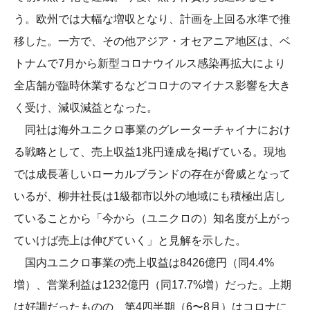
う。欧州では大幅な増収となり、計画を上回る水準で推
移した。一方で、その他アジア・オセアニア地区は、ベ
トナムで7月から新型コロナウイルス感染再拡大により
全店舗が臨時休業するなどコロナのマイナス影響を大き
く受け、減収減益となった。
同社は海外ユニクロ事業のグレーターチャイナにおけ
る戦略として、売上収益1兆円達成を掲げている。現地
では成長著しいローカルブランドの存在が脅威となって
いるが、柳井社長は1級都市以外の地域にも積極出店し
ていることから「今から（ユニクロの）知名度が上がっ
ていけば売上は伸びていく」と見解を示した。
国内ユニクロ事業の売上収益は8426億円（同4.4%
増）、営業利益は1232億円（同17.7%増）だった。上期
は好調だったものの、第4四半期（6〜8月）はコロナに