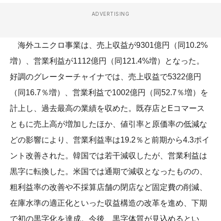
ADVERTISING
海外ユニクロ事業は、売上収益が9301億円（同10.2%
増）、営業利益が1112億円（同121.4%増）となった。
好調のグレーターチャイナでは、売上収益で5322億円
（同16.7％増）、営業利益で1002億円（同52.7％増）を
計上し、過去最高の業績を収めた。既存店とEコマース
ともに売上高が増加したほか、値引率と原価率の低減な
どの影響により、営業利益率は19.2％と前期から4.3ポイ
ント改善された。韓国では若干減収したが、営業利益は
黒字に転換した。米国では通期で減収となったものの、
粗利益率の改善や不採算店舗の閉店など固定費の削減、
在庫水準の適正化といった収益構造の改革を進め、下期
で初の黒字化を達成。今後、黒字体質が見込めるとい