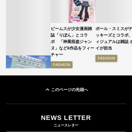
ビームスが少女漫画雑
ポール・スミスが
誌「りぼん」とコラ
ッキーズとコラボ
ボ 「神風怪盗ジャン
ィジュアルは雑誌 
ヌ」など6作品をフィー
イが担当
チャー
FASHION
FASHION
このページの先頭へ
「ユニクロ 京都」が11
月にオープン 国内5店
目のグローバル旗艦店
NEWS LETTER
FASHION
ニュースレター