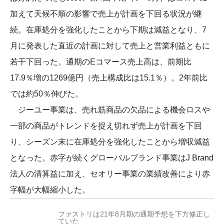
加えて天候不順の影響で売上が計画を下回る状況が継
続。在庫処分を強化したことから下期は減益となり、7
月に発表した直近の計画に対して売上と営業利益ともに
若干下回った。通期のEコマース売上高は、前期比
17.9％増の1269億円（売上構成比は15.1％）。2年前比
では約50％伸びた。
ジーユー事業は、売れ筋商品の欠品による機会ロスや
一部の商品がトレンドを捉え切れず売上が計画を下回
り、シーズン末に在庫処分を強化したことから増収減益
となった。赤字が続くグローバルブランド事業はJ Brand
法人の清算益に加え、セオリー事業の業績改善により赤
字幅が大幅縮小した。
ファストリは21年8月期の通期予想を下方修正し
ていた