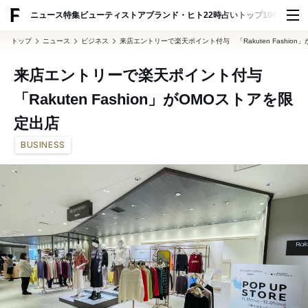
ADVERTISING
ニュース
特集
ビューティ
ストア
ブランド・ヒト
22時占い
トップ100
スナッ
トップ
ニュース
ビジネス
来店エントリーで楽天ポイント付与 「Rakuten Fashio
来店エントリーで楽天ポイント付与
「Rakuten Fashion」がOMOストアを限
定出店
BUSINESS