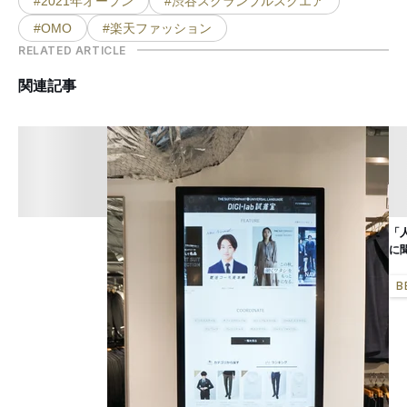
#2021年オープン
#渋谷スクランブルスクエア
#OMO
#楽天ファッション
RELATED ARTICLE
関連記事
「
に
B