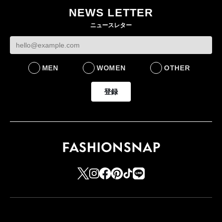
た新作を発売 全13型
オンワードHD保元道宣
いた従業員3人の死
NEWS LETTER
をラインナップ
社長 「のんびりした
認
ニュースレター
ら先はない」“前進”す
LIFESTYLE
BUSINESS
るための企業戦略
BUSINESS
MEN
WOMEN
OTHER
登録