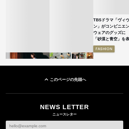
TBSドラマ「ヴィ
ン」がコンビニエ
ウェアのグッズ
「砂漠と青空」を
FASHION
このページの先頭へ
ユニクロ × コントワ
イケアが「都市部で暮
ー・デ・コトニエ新
らす若い世代」に向け
作 コーデュロイジャ
た新作を発売 全13型
NEWS LETTER
ケットなど7型を発売
をラインナップ
ニュースレター
FASHION
LIFESTYLE