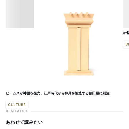
岩
B
ビームスが神棚を発売、江戸時代から神具を製造する俵田屋に別注
CULTURE
READ ALSO
あわせて読みたい