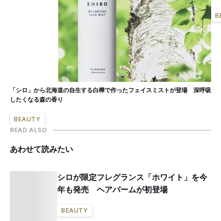
B
「シロ」から北海道の自生する白樺で作ったフェイスミストが登場 深呼吸
したくなる森の香り
BEAUTY
READ ALSO
あわせて読みたい
シロが限定フレグランス「ホワイト」を今
年も発売 ヘアバームが初登場
BEAUTY