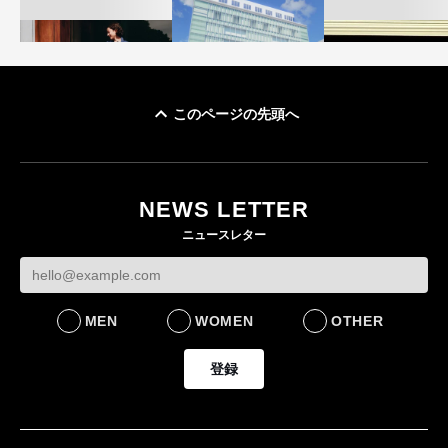
このページの先頭へ
「ユニクロ 京都」が11
ユニクロ × コントワ
月にオープン 国内5店
ゴールドウイン、2
ー・デ・コトニエ新
目のグローバル旗艦店
4〜6月期の営業利
作 コーデュロイジャ
82%減 ザ・ノー
NEWS LETTER
FASHION
ケットなど7型を発売
フェイスで卸が苦
ニュースレター
FASHION
BUSINESS
MEN
WOMEN
OTHER
登録