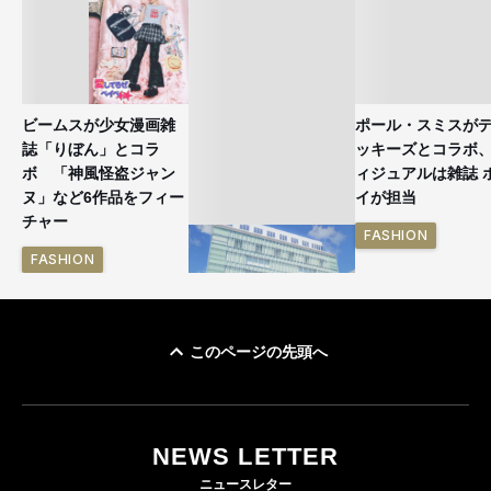
ビームスが少女漫画雑
ポール・スミスが
誌「りぼん」とコラ
ッキーズとコラボ
ボ 「神風怪盗ジャン
ィジュアルは雑誌 
ヌ」など6作品をフィー
イが担当
チャー
FASHION
FASHION
このページの先頭へ
「ユニクロ 京都」が11
月にオープン 国内5店
目のグローバル旗艦店
NEWS LETTER
FASHION
ニュースレター