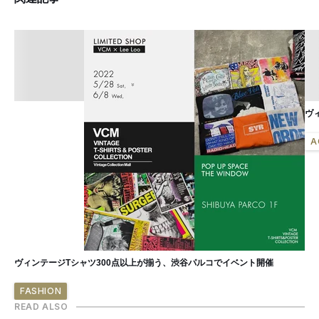
ヴ
A
ヴィンテージTシャツ300点以上が揃う、渋谷パルコでイベント開催
FASHION
READ ALSO