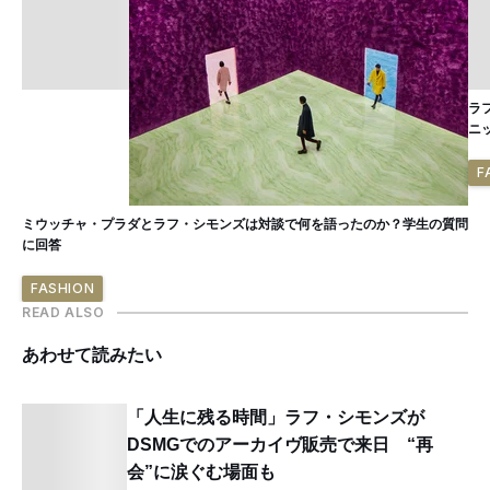
ラ
ニ
F
ミウッチャ・プラダとラフ・シモンズは対談で何を語ったのか？学生の質問
に回答
FASHION
READ ALSO
あわせて読みたい
「人生に残る時間」ラフ・シモンズが
DSMGでのアーカイヴ販売で来日 “再
会”に涙ぐむ場面も