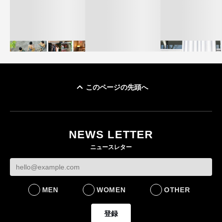
このページの先頭へ
イケアが「都市部で暮
オンワードHD、イ
らす若い世代」に向け
【トップに聞く 2026】
モール熊本に勤務
た新作を発売 全13型
オンワードHD保元道宣
いた従業員3人の死
NEWS LETTER
をラインナップ
社長 「のんびりした
認
ニュースレター
ら先はない」“前進”す
LIFESTYLE
BUSINESS
るための企業戦略
BUSINESS
MEN
WOMEN
OTHER
登録