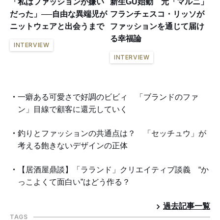
「私はファッションが嫌い
新生GU始動 元「マルニ」
だった」──自由な異端児が
フランチェスコ・リッソが
ニットウェアと出会うまで
ファッションを通じて届け
る幸福論
INTERVIEW
INTERVIEW
一癖ある可愛さで好調のビビィ 「ブランドのファ
ン」目線で顧客に還元していく
釣りとファッションの共通点は？ 「セッチュウ」が
考える飽きないデザインの正体
【居酒屋鼎談】「ラランド」クリエイティブ談義 “か
っこよくて面白い”はどう作る？
過去記事一覧
TAGS