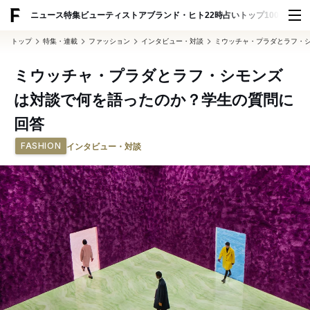
ADVERTISING
ニュース
特集
ビューティ
ストア
ブランド・ヒト
22時占い
トップ100
スナッ
トップ
特集・連載
ファッション
インタビュー・対談
ミウッチャ・プラダとラフ・
ミウッチャ・プラダとラフ・シモンズ
は対談で何を語ったのか？学生の質問に
回答
FASHION
インタビュー・対談