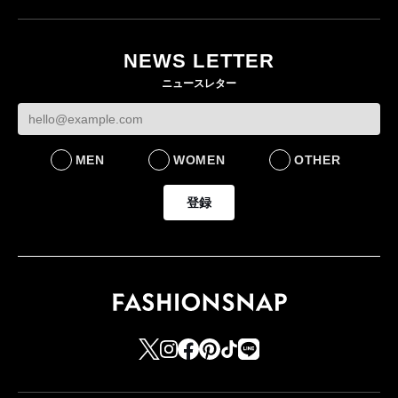
ユニクロ × コントワ
イケアが「都市部で暮
ー・デ・コトニエ新
らす若い世代」に向け
作 コーデュロイジャ
た新作を発売 全13型
NEWS LETTER
ケットなど7型を発売
をラインナップ
ニュースレター
FASHION
LIFESTYLE
MEN
WOMEN
OTHER
登録