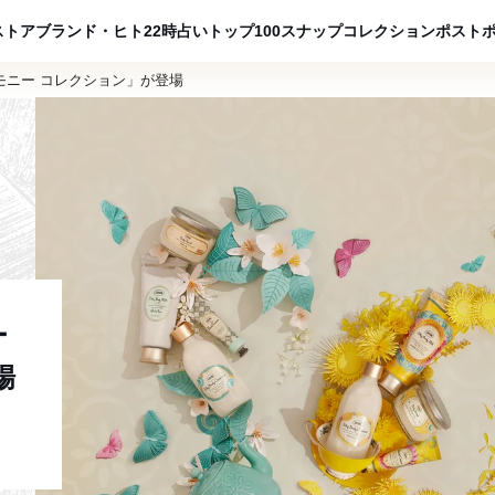
ADVERTISING
ストア
ブランド・ヒト
22時占い
トップ100
スナップ
コレクション
ポスト
モニー コレクション」が登場
ー
場