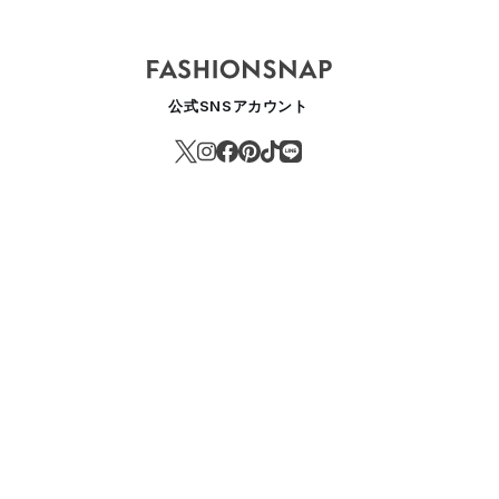
公式SNSアカウント
ボンから人気のスクラブ3種を集めた「スクラブキット」が登場
EAUTY