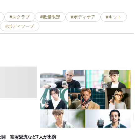
#スクラブ
#数量限定
#ボディケア
#キット
#ボディソープ
サ
B
公開 窪塚愛流など7人が出演