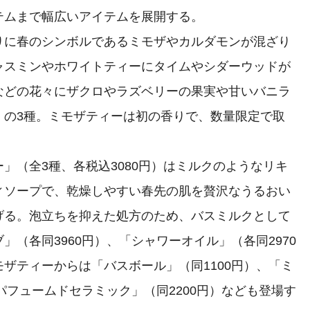
テムまで幅広いアイテムを展開する。
に春のシンボルであるミモザやカルダモンが混ざり
ャスミンやホワイトティーにタイムやシダーウッドが
などの花々にザクロやラズベリーの果実や甘いバニラ
」の3種。ミモザティーは初の香りで、数量限定で取
（全3種、各税込3080円）はミルクのようなリキ
ィソープで、乾燥しやすい春先の肌を贅沢なうるおい
げる。泡立ちを抑えた処方のため、バスミルクとして
（各同3960円）、「シャワーオイル」（各同2970
ザティーからは「バスボール」（同1100円）、「ミ
パフュームドセラミック」（同2200円）なども登場す