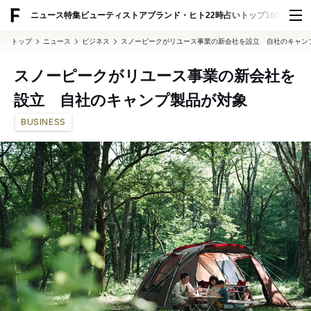
ADVERTISING
ニュース
特集
ビューティ
ストア
ブランド・ヒト
22時占い
トップ100
スナッ
トップ
ニュース
ビジネス
スノーピークがリユース事業の新会社を設立 自社のキャン
スノーピークがリユース事業の新会社を
設立 自社のキャンプ製品が対象
BUSINESS