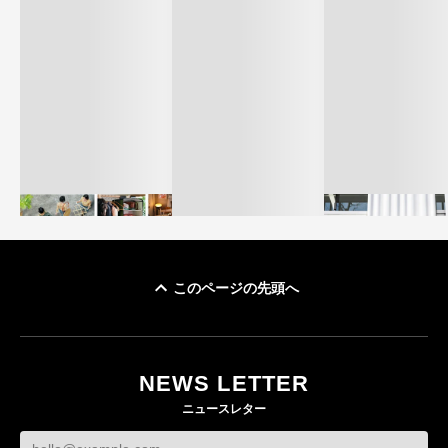
このページの先頭へ
イケアが「都市部で暮
オンワードHD、イ
らす若い世代」に向け
【トップに聞く 2026】
モール熊本に勤務
た新作を発売 全13型
オンワードHD保元道宣
いた従業員3人の死
NEWS LETTER
をラインナップ
社長 「のんびりした
認
ニュースレター
ら先はない」“前進”す
LIFESTYLE
BUSINESS
るための企業戦略