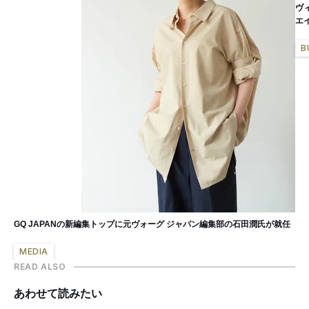
ヴ
エ
B
GQ JAPANの新編集トップに元ヴォーグ ジャパン編集部の石田潤氏が就任
MEDIA
READ ALSO
あわせて読みたい