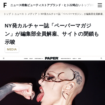
ADVERTISING
ニュース
特集
ビューティ
ストア
ブランド・ヒト
22時占い
トップ100
スナッ
トップ
ニュース
メディア
NY発カルチャー誌「ペーパーマガジン」が編集部全員解雇
NY発カルチャー誌「ペーパーマガジ
ン」が編集部全員解雇、サイトの閉鎖も
示唆
MEDIA