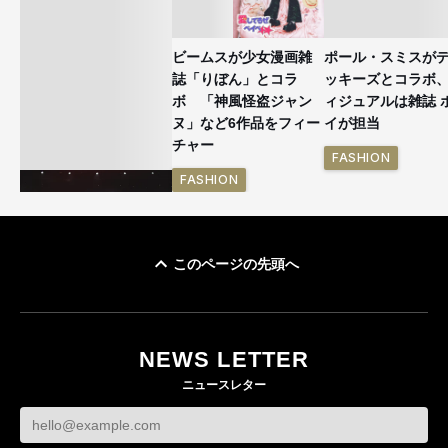
ビームスが少女漫画雑
ポール・スミスが
誌「りぼん」とコラ
ッキーズとコラボ
ボ 「神風怪盗ジャン
ィジュアルは雑誌 
ヌ」など6作品をフィー
イが担当
チャー
FASHION
FASHION
このページの先頭へ
BTSが「ポロ ラルフ ロ
ーレン」を着用 メン
バー全員のルックを公
NEWS LETTER
開
ニュースレター
FASHION