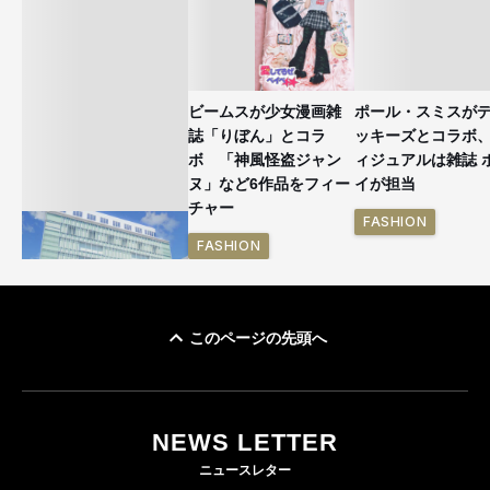
ビームスが少女漫画雑
ポール・スミスが
誌「りぼん」とコラ
ッキーズとコラボ
ボ 「神風怪盗ジャン
ィジュアルは雑誌 
ヌ」など6作品をフィー
イが担当
チャー
FASHION
FASHION
このページの先頭へ
「ユニクロ 京都」が11
月にオープン 国内5店
目のグローバル旗艦店
NEWS LETTER
FASHION
ニュースレター