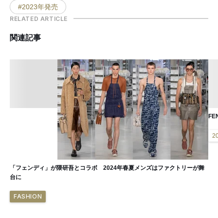
#2023年発売
RELATED ARTICLE
関連記事
FE
2
「フェンディ」が隈研吾とコラボ 2024年春夏メンズはファクトリーが舞
台に
FASHION