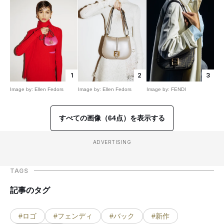
1
2
3
Image by: Ellen Fedors
Image by: Ellen Fedors
Image by: FENDI
すべての画像（64点）を表示する
ADVERTISING
TAGS
記事のタグ
#ロゴ
#フェンディ
#バック
#新作