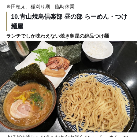
※田植え、稲刈り期 臨時休業
10.青山焼鳥倶楽部 昼の部 らーめん・つけ
麺屋
ランチでしか味わえない焼き鳥屋の絶品つけ麺