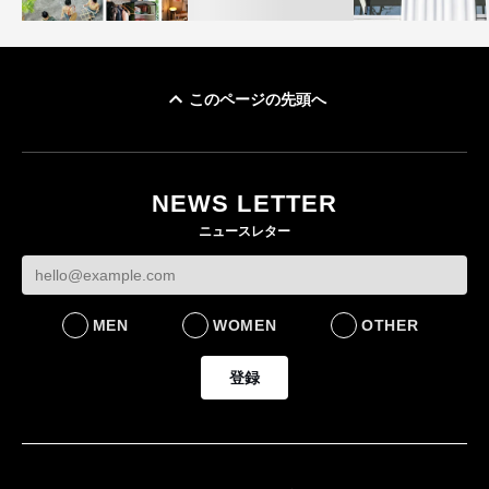
このページの先頭へ
イケアが「都市部で暮
オンワードHD、イ
らす若い世代」に向け
【トップに聞く 2026】
モール熊本に勤務
た新作を発売 全13型
オンワードHD保元道宣
いた従業員3人の死
NEWS LETTER
をラインナップ
社長 「のんびりした
認
ニュースレター
ら先はない」“前進”す
LIFESTYLE
BUSINESS
るための企業戦略
BUSINESS
MEN
WOMEN
OTHER
登録