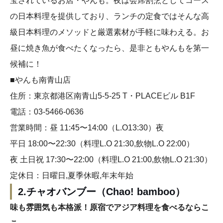
宝されているお店・やんも。夜は会席割烹としてコース
の日本料理を提供しており、ランチの定食ではそんな高
級日本料理のメソッドと厳選素材が手軽に味わえる。お
昼に焼き魚が食べたくなったら、是非ともやんもを第一
候補に！
■やんも南青山店
住所：東京都港区南青山5-5-25 T・PLACEビル B1F
電話：03-5466-0636
営業時間：昼 11:45〜14:00（L.O13:30）夜
平日 18:00〜22:30（料理L.O 21:30,飲物L.O 22:00）
夜 土日祝 17:30〜22:00（料理L.O 21:00,飲物L.O 21:30）
定休日：日曜日,夏季休暇,年末年始
2.チャオバンブー（Chao! bamboo）
味も雰囲気も本格派！原宿でアジア料理を食べるならこ