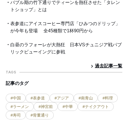
バブル期の竹下通りでティーンを熱狂させた「タレン
トショップ」とは
表参道にアイスコーヒー専門店「ひみつのドリップ」
が今年も登場 全45種類で1杯90円から
白昼のラフォーレが大熱狂 日本VSチュニジア戦パブ
リックビューイングに参戦
過去記事一覧
TAGS
記事のタグ
#中国
#表参道
#アジア
#南青山
#料理
#ラーメン
#神宮前
#中華
#テイクアウト
#寿司
#骨董通り