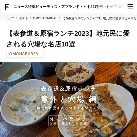
ADVERTISING
ニュース
特集
ビューティ
ストア
ブランド・ヒト
22時占い
トップ100
スナッ
トップ
ポスト
OMOHARAREAL
【表参道＆原宿ランチ2023】地元民に愛される穴場な
【表参道＆原宿ランチ2023】地元民に愛
される穴場な名店10選
OMOHARAREAL