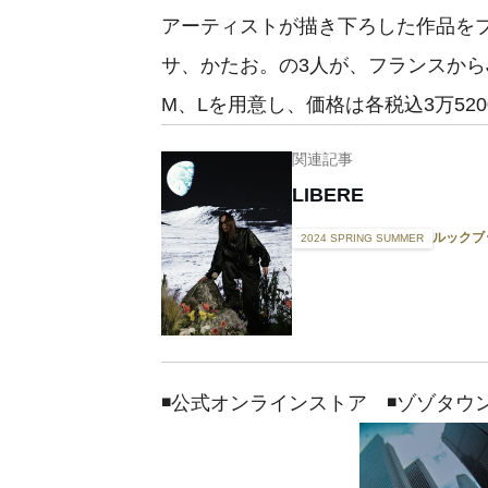
アーティストが描き下ろした作品を
サ、かたお。の3人が、フランスからJim 
M、Lを用意し、価格は各税込3万520
関連記事
LIBERE
ルックブ
2024 SPRING SUMMER
◾️公式オンラインストア ◾️ゾゾタウ