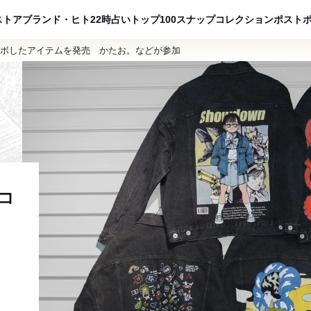
ADVERTISING
ストア
ブランド・ヒト
22時占い
トップ100
スナップ
コレクション
ポスト
ラボしたアイテムを発売 かたお。などが参加
コ