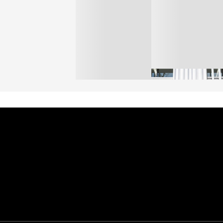
オンワードHD、イオ
【トップに聞く 2026】
モール熊本に勤務して
オンワードHD保元道宣
いた従業員3人の死亡
社長 「のんびりした
認
ら先はない」“前進”す
BUSINESS
るための企業戦略
BUSINESS