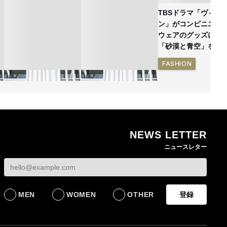
TBSドラマ「ヴィヴ
ン」がコンビニエン
ウェアのグッズに
「砂漠と青空」を表
FASHION
NEWS LETTER
ン
熊本地震で従業員3人が
オンワードHDが緊急時
ニュースレター
死亡したオンワード
の対策を発表 従業員
確
HD 被災経緯を書面で
に貴重品の常時携行を
発表
義務付け
BUSINESS
BUSINESS
MEN
WOMEN
OTHER
登録